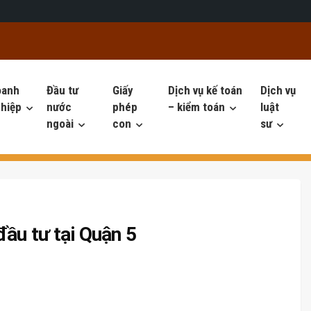
oanh
Đầu tư
Giấy
Dịch vụ kế toán
Dịch vụ
hiệp
nước
phép
– kiểm toán
luật
ngoài
con
sư
đầu tư tại Quận 5