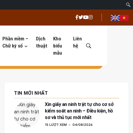
Phần mềm –
Dịch
Kho
Liên
Chữ ký số
thuật
biểu
hệ
mẫu
TIN MỚI NHẤT
Xin giấy an ninh trật tự cho cơ sở
kiểm soát an ninh – Điều kiện, hồ
sơ và thủ tục mới nhất
15 LƯỢT XEM
04/08/2026