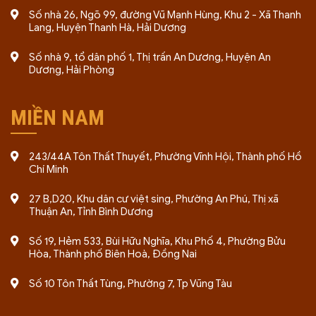
Số nhà 26, Ngõ 99, đường Vũ Mạnh Hùng, Khu 2 - Xã Thanh
Thấu hiểu quy định pháp luật hiện hành và yêu cầu
Lang, Huyện Thanh Hà, Hải Dương
thực tiễn của cơ quan nhà nước.
Kinh nghiệm triển khai đa lĩnh vực: thương mại, sản
Số nhà 9, tổ dân phố 1, Thị trấn An Dương, Huyện An
Dương, Hải Phòng
xuất, y tế, F&B, xây dựng, đầu tư nước ngoài.
Quy trình 05 bước rõ ràng: tư vấn – báo giá – ký
hợp đồng – soạn & nộp hồ sơ – bàn giao kết quả.
MIỀN NAM
Hỗ trợ sau cấp phép: tuân thủ thuế, kế toán, thay
đổi đăng ký kinh doanh, tư vấn pháp lý thường
243/44A Tôn Thất Thuyết, Phường Vĩnh Hội, Thành phố Hồ
xuyên.
Chí Minh
Giá trị cam kết
27 B,D20, Khu dân cư việt sing, Phường An Phú, Thị xã
Thuận An, Tỉnh Bình Dương
Nhanh & đúng hạn:
theo dõi hồ sơ sát sao, chủ
Số 19, Hẻm 533, Bùi Hữu Nghĩa, Khu Phố 4, Phường Bửu
động cập nhật tiến độ.
Hòa, Thành phố Biên Hoà, Đồng Nai
Hồ sơ chuẩn:
soạn thảo đúng biểu mẫu, hạn chế
Số 10 Tôn Thất Tùng, Phường 7, Tp Vũng Tàu
bị yêu cầu bổ sung.
Chi phí minh bạch:
báo giá trọn gói theo phạm vi