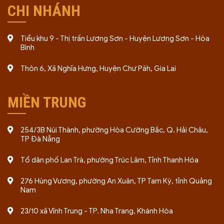
CHI NHÁNH
công việc, không phát sinh bất ngờ.
Đồng hành trọn vẹn:
hỗ trợ từ bước đầu đến khi
nhận kết quả và giai đoạn vận hành.
Tiểu khu 9 - Thị trấn Lương Sơn - Huyện Lương Sơn - Hòa
Bình
Bảo mật tuyệt đối:
cam kết an toàn thông tin, chỉ
sử dụng cho mục đích xử lý hồ sơ.
Thôn 6, Xã Nghĩa Hưng, Huyện Chư Păh, Gia Lai
Xem thêm về chúng tôi tại đây:
Giới thiệu về công ty
MIỀN TRUNG
254/3B Núi Thành, phường Hòa Cường Bắc, Q. Hải Châu,
TP Đà Nẵng
Tổ dân phố Lan Trà, phường Trúc Lâm, Tỉnh Thanh Hóa
276 Hùng Vương, phường An Xuân, TP Tam Kỳ, tỉnh Quảng
Nam
23/10 xã Vĩnh Trung - TP. Nha Trang, Khánh Hòa