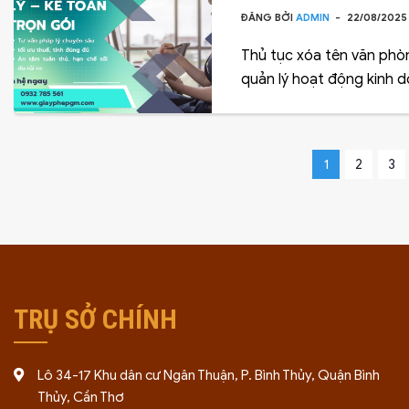
ĐĂNG BỞI
ADMIN
22/08/202
Thủ tục xóa tên văn phòn
quản lý hoạt động kinh d
1
2
3
TRỤ SỞ CHÍNH
Lô 34-17 Khu dân cư Ngân Thuận, P. Bình Thủy, Quận Bình
Thủy, Cần Thơ