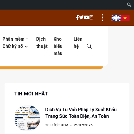
Phần mềm –
Dịch
Kho
Liên
Chữ ký số
thuật
biểu
hệ
mẫu
TIN MỚI NHẤT
Dịch Vụ Tư Vấn Pháp Lý Xuất Khẩu
Trang Sức Toàn Diện, An Toàn
20 LƯỢT XEM
21/07/2026