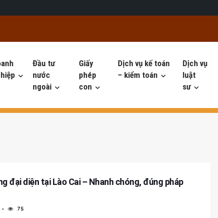
oanh
Đầu tư
Giấy
Dịch vụ kế toán
Dịch vụ
hiệp
nước
phép
– kiểm toán
luật
ngoài
con
sư
òng đại diện tại Lào Cai – Nhanh chóng, đúng pháp
75