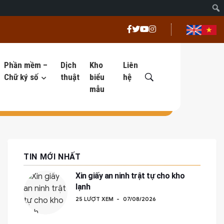
Phần mềm –
Dịch
Kho
Liên
Chữ ký số
thuật
biểu
hệ
mẫu
TIN MỚI NHẤT
Xin giấy an ninh trật tự cho kho
lạnh
25 LƯỢT XEM
07/08/2026