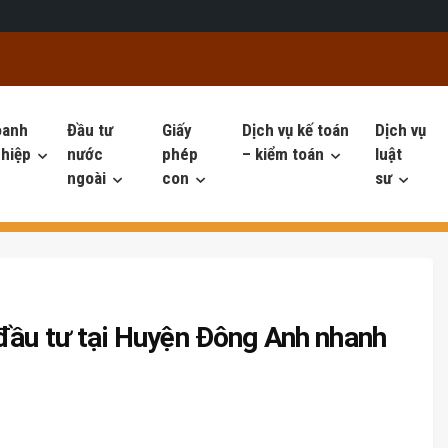
oanh
Đầu tư
Giấy
Dịch vụ kế toán
Dịch vụ
hiệp
nước
phép
– kiểm toán
luật
ngoài
con
sư
 đầu tư tại Huyện Đông Anh nhanh