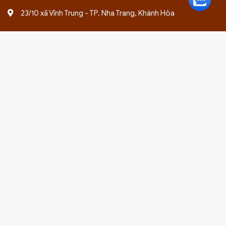
23/10 xã Vĩnh Trung - TP. Nha Trang, Khánh Hòa
MIỀN TÂY
Ấp Tân Thuận, Xã Đông Phước A, Huyện Châu Thành, Hậu
Giang
241B, đường Cách Mạng Tháng 8, Phường 3, Thành phố
Cao Lãnh, Đồng Tháp
Ấp Tân Thuận, Xã Đông Phước A, Huyện Châu Thành, Hậu
Giang
28 Đường Nguyễn Trung Trực, Huyện Tân Trụ, Tỉnh Long An
Bản quyền 2024 thuộc về giayphepgm.com