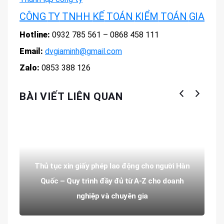
CÔNG
TY
TNHH
KẾ
TOÁN
KIỂM
TOÁN
GIA
MI
Hotline:
0932 785 561 – 0868 458 111
Email:
dvgiaminh@gmail.com
Zalo:
0853 388 126
BÀI VIẾT LIÊN QUAN
Thủ tục xin giấy phép lao động cho người Hàn
Quốc – Quy trình đầy đủ từ A-Z cho doanh
nghiệp và chuyên gia