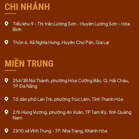
CHI NHÁNH
công việc, không phát sinh bất ngờ.
Đồng hành trọn vẹn:
hỗ trợ từ bước đầu đến khi
nhận kết quả và giai đoạn vận hành.
Tiểu khu 9 - Thị trấn Lương Sơn - Huyện Lương Sơn - Hòa
Bình
Bảo mật tuyệt đối:
cam kết an toàn thông tin, chỉ
sử dụng cho mục đích xử lý hồ sơ.
Thôn 6, Xã Nghĩa Hưng, Huyện Chư Păh, Gia Lai
Xem thêm về chúng tôi tại đây:
Giới thiệu về công ty
MIỀN TRUNG
254/3B Núi Thành, phường Hòa Cường Bắc, Q. Hải Châu,
TP Đà Nẵng
Tổ dân phố Lan Trà, phường Trúc Lâm, Tỉnh Thanh Hóa
276 Hùng Vương, phường An Xuân, TP Tam Kỳ, tỉnh Quảng
Nam
23/10 xã Vĩnh Trung - TP. Nha Trang, Khánh Hòa