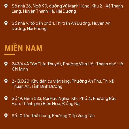
Số nhà 26, Ngõ 99, đường Vũ Mạnh Hùng, Khu 2 - Xã Thanh
Thấu hiểu quy định pháp luật hiện hành và yêu cầu
Lang, Huyện Thanh Hà, Hải Dương
thực tiễn của cơ quan nhà nước.
Kinh nghiệm triển khai đa lĩnh vực: thương mại, sản
Số nhà 9, tổ dân phố 1, Thị trấn An Dương, Huyện An
Dương, Hải Phòng
xuất, y tế, F&B, xây dựng, đầu tư nước ngoài.
Quy trình 05 bước rõ ràng: tư vấn – báo giá – ký
hợp đồng – soạn & nộp hồ sơ – bàn giao kết quả.
MIỀN NAM
Hỗ trợ sau cấp phép: tuân thủ thuế, kế toán, thay
đổi đăng ký kinh doanh, tư vấn pháp lý thường
243/44A Tôn Thất Thuyết, Phường Vĩnh Hội, Thành phố Hồ
xuyên.
Chí Minh
Giá trị cam kết
27 B,D20, Khu dân cư việt sing, Phường An Phú, Thị xã
Thuận An, Tỉnh Bình Dương
Nhanh & đúng hạn:
theo dõi hồ sơ sát sao, chủ
Số 19, Hẻm 533, Bùi Hữu Nghĩa, Khu Phố 4, Phường Bửu
động cập nhật tiến độ.
Hòa, Thành phố Biên Hoà, Đồng Nai
Hồ sơ chuẩn:
soạn thảo đúng biểu mẫu, hạn chế
Số 10 Tôn Thất Tùng, Phường 7, Tp Vũng Tàu
bị yêu cầu bổ sung.
Chi phí minh bạch:
báo giá trọn gói theo phạm vi