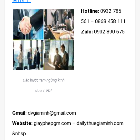
Hotline:
0932 785
561 – 0868 458 111
Zalo:
0932 890 675
Các bước tạm ngừng kinh
doanh FDI
Gmail:
dvgiaminh@gmail.com
Website:
giayphepgm.com – dailythuegiaminh.com
&nbsp.