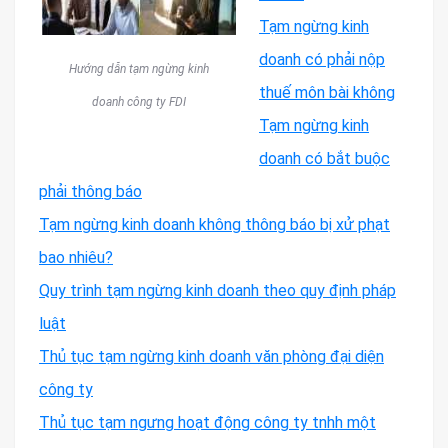
Tạm ngừng kinh
doanh có phải nộp
Hướng dẫn tạm ngừng kinh
thuế môn bài không
doanh công ty FDI
Tạm ngừng kinh
doanh có bắt buộc
phải thông báo
Tạm ngừng kinh doanh không thông báo bị xử phạt
bao nhiêu?
Quy trình tạm ngừng kinh doanh theo quy định pháp
luật
Thủ tục tạm ngừng kinh doanh văn phòng đại diện
công ty
Thủ tục tạm ngưng hoạt động công ty tnhh một