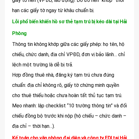
giấy tờ nền (VPĐD, lao động). Do đó nên “khớp” thời
hạn các giấy tờ ngay từ khâu chuẩn bị.
Lỗi phổ biến khiến hồ sơ thẻ tạm trú bị kéo dài tại Hải
Phòng
Thông tin không khớp giữa các giấy phép: họ tên, hộ
chiếu, chức danh, địa chỉ VPĐD, đơn vị bảo lãnh… chỉ
lệch một trường là dễ bị trả.
Hợp đồng thuê nhà, đăng ký tạm trú chưa đúng
chuẩn: địa chỉ không rõ, giấy tờ chứng minh quyền
cho thuê thiếu hoặc chưa hoàn tất thủ tục tạm trú.
Mẹo nhanh: lập checklist “10 trường thông tin” và đối
chiếu đồng bộ trước khi nộp (hộ chiếu – chức danh –
địa chỉ – thời hạn…).
Kế toán cho văn phòng đại diện và công ty FDI tại Hải