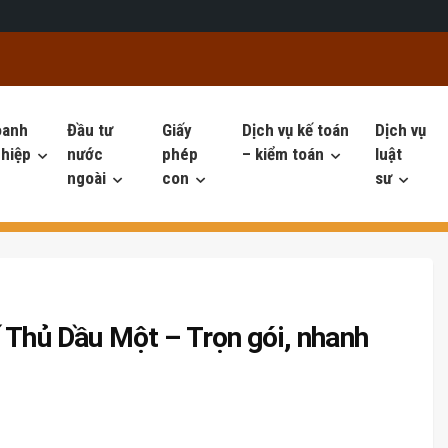
oanh
Đầu tư
Giấy
Dịch vụ kế toán
Dịch vụ
hiệp
nước
phép
– kiểm toán
luật
ngoài
con
sư
 Thủ Dầu Một – Trọn gói, nhanh