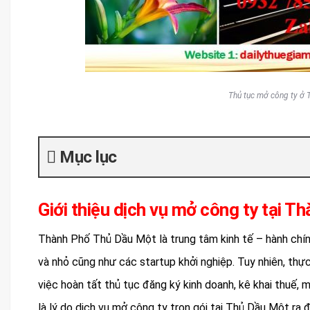
Thủ tục mở công ty ở 
Mục lục
Giới thiệu dịch vụ mở công ty tại 
Thành Phố Thủ Dầu Một là trung tâm kinh tế – hành chín
và nhỏ cũng như các startup khởi nghiệp. Tuy nhiên, thự
việc hoàn tất thủ tục đăng ký kinh doanh, kê khai thuế,
là lý do dịch vụ mở công ty trọn gói tại Thủ Dầu Một ra đ