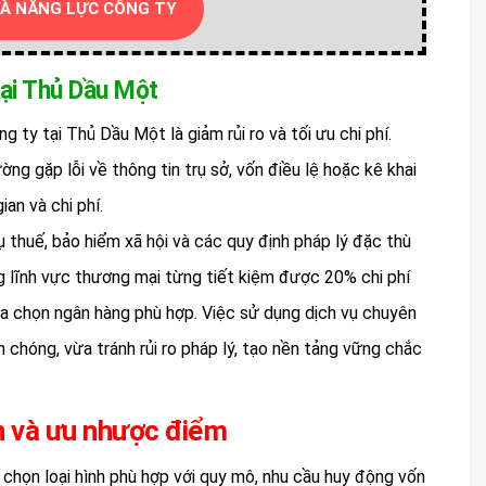
VÀ NĂNG LỰC CÔNG TY
tại Thủ Dầu Một
ty tại Thủ Dầu Một là giảm rủi ro và tối ưu chi phí.
ng gặp lỗi về thông tin trụ sở, vốn điều lệ hoặc kê khai
ian và chi phí.
ụ thuế, bảo hiểm xã hội và các quy định pháp lý đặc thù
ng lĩnh vực thương mại từng tiết kiệm được 20% chi phí
ựa chọn ngân hàng phù hợp. Việc sử dụng dịch vụ chuyên
 chóng, vừa tránh rủi ro pháp lý, tạo nền tảng vững chắc
ến và ưu nhược điểm
 chọn loại hình phù hợp với quy mô, nhu cầu huy động vốn