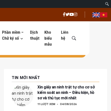
Phần mềm –
Dịch
Kho
Liên
Chữ ký số
thuật
biểu
hệ
mẫu
TIN MỚI NHẤT
Xin giấy an ninh trật tự cho cơ sở
kiểm soát an ninh – Điều kiện, hồ
sơ và thủ tục mới nhất
11 LƯỢT XEM
04/08/2026