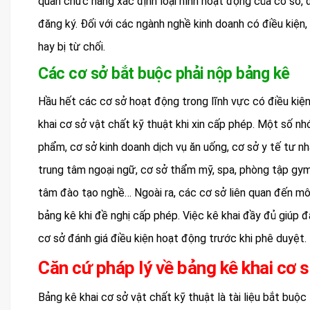
quan chức năng xác định loại hình hoạt động của cơ sở
đăng ký. Đối với các ngành nghề kinh doanh có điều kiện
hay bị từ chối.
Các cơ sở bắt buộc phải nộp bảng kê
Hầu hết các cơ sở hoạt động trong lĩnh vực có điều kiệ
khai cơ sở vật chất kỹ thuật khi xin cấp phép. Một số n
phẩm, cơ sở kinh doanh dịch vụ ăn uống, cơ sở y tế tư n
trung tâm ngoại ngữ, cơ sở thẩm mỹ, spa, phòng tập gym,
tâm đào tạo nghề… Ngoài ra, các cơ sở liên quan đến mô
bảng kê khi đề nghị cấp phép. Việc kê khai đầy đủ giúp
cơ sở đánh giá điều kiện hoạt động trước khi phê duyệt.
Căn cứ pháp lý về bảng kê khai cơ s
Bảng kê khai cơ sở vật chất kỹ thuật là tài liệu bắt bu