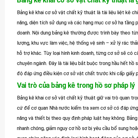
Bảng kê khai cơ sở vật chất kỹ thuật là 
Bảng kê khai cơ sở vật chất kỹ thuật là tài liệu liệt kê c
năng, diện tích sử dụng và các hạng mục cơ sở hạ tầng 
doanh. Nội dung bảng kê thường được trình bày theo từng
lượng, khu vực làm việc, hệ thống vệ sinh – xử lý rác th
hỗ trợ khác. Tùy loại hình kinh doanh, từng cơ sở sẽ có
chuyên ngành. Đây là tài liệu bắt buộc trong hầu hết hồ
độ đáp ứng điều kiện cơ sở vật chất trước khi cấp giấy 
Vai trò của bảng kê trong hồ sơ pháp lý
Bảng kê khai cơ sở vật chất kỹ thuật giữ vai trò quan tr
cứ để cơ quan Nhà nước kiểm tra xem cơ sở có đáp ứng đ
năng và thiết bị theo quy định pháp luật hay không. Bảng 
nhanh chóng, giảm nguy cơ hồ sơ bị yêu cầu bổ sung hoặc gi