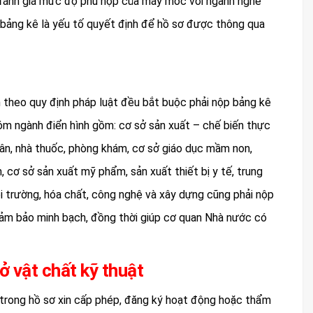
, đánh giá mức độ phù hợp của máy móc với ngành nghề
, bảng kê là yếu tố quyết định để hồ sơ được thông qua
n theo quy định pháp luật đều bắt buộc phải nộp bảng kê
hóm ngành điển hình gồm: cơ sở sản xuất – chế biến thực
hân, nhà thuốc, phòng khám, cơ sở giáo dục mầm non,
 cơ sở sản xuất mỹ phẩm, sản xuất thiết bị y tế, trung
i trường, hóa chất, công nghệ và xây dựng cũng phải nộp
 đảm bảo minh bạch, đồng thời giúp cơ quan Nhà nước có
ở vật chất kỹ thuật
ộc trong hồ sơ xin cấp phép, đăng ký hoạt động hoặc thẩm