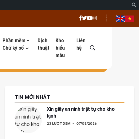
Phần mềm –
Dịch
Kho
Liên
Chữ ký số
thuật
biểu
hệ
mẫu
TIN MỚI NHẤT
Xin giấy an ninh trật tự cho kho
lạnh
23 LƯỢT XEM
07/08/2026