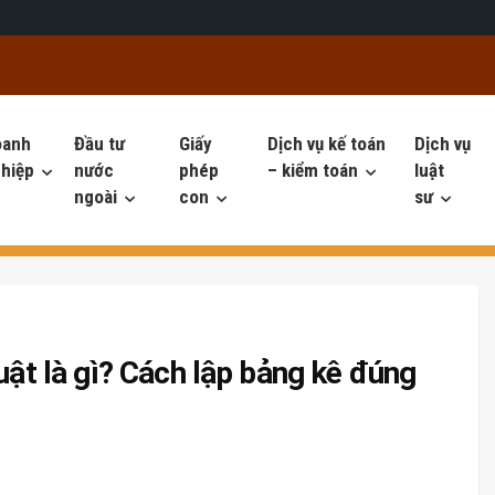
oanh
Đầu tư
Giấy
Dịch vụ kế toán
Dịch vụ
hiệp
nước
phép
– kiểm toán
luật
ngoài
con
sư
uật là gì? Cách lập bảng kê đúng