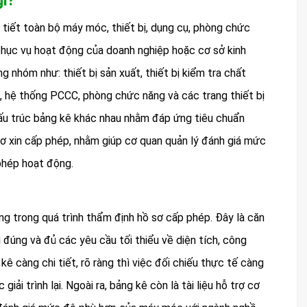
gì?
hi tiết toàn bộ máy móc, thiết bị, dụng cụ, phòng chức
phục vụ hoạt động của doanh nghiệp hoặc cơ sở kinh
 nhóm như: thiết bị sản xuất, thiết bị kiểm tra chất
ải, hệ thống PCCC, phòng chức năng và các trang thiết bị
 cấu trúc bảng kê khác nhau nhằm đáp ứng tiêu chuẩn
 sơ xin cấp phép, nhằm giúp cơ quan quản lý đánh giá mức
phép hoạt động.
ọng trong quá trình thẩm định hồ sơ cấp phép. Đây là căn
úng và đủ các yêu cầu tối thiểu về diện tích, công
kê càng chi tiết, rõ ràng thì việc đối chiếu thực tế càng
ải trình lại. Ngoài ra, bảng kê còn là tài liệu hỗ trợ cơ