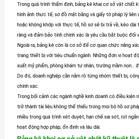
Trong quá trình thẩm định, bảng kê khai cơ sở vật chất k
hình ảnh thực tế, sơ đồ mặt bằng và giấy tờ pháp lý liên
hoặc không khớp với thực tế, hồ sơ sẽ bị trả về, kéo dài t
ràng và đảm bảo tính chính xác là yêu cầu bắt buộc đối v
Ngoài ra, bảng kê còn là cơ sở để cơ quan chức năng xác
trang thiết bị với tiêu chuẩn ngành. Những đơn vị hoạt 
xuất mỹ phẩm, phòng khám tư nhân, trường mầm non… đề
Do đó, doanh nghiệp cần nắm rõ từng nhóm thiết bị, công
chính xác.
Trong bối cảnh các ngành nghề kinh doanh có điều kiện n
trở thành tài liệu không thể thiếu trong mọi bộ hồ sơ ph
nhiều trong quá trình xét duyệt, hạn chế sai sót, rút ng
hoạt động hợp pháp, ổn định và lâu dài.