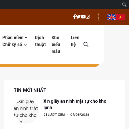
Phần mềm –
Dịch
Kho
Liên
Chữ ký số
thuật
biểu
hệ
mẫu
TIN MỚI NHẤT
Xin giấy an ninh trật tự cho kho
lạnh
21 LƯỢT XEM
07/08/2026