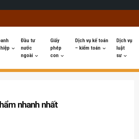
oanh
Đầu tư
Giấy
Dịch vụ kế toán
Dịch vụ
hiệp
nước
phép
– kiểm toán
luật
ngoài
con
sư
phẩm nhanh nhất