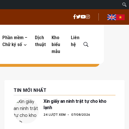
Phần mềm –
Dịch
Kho
Liên
Chữ ký số
thuật
biểu
hệ
mẫu
TIN MỚI NHẤT
Xin giấy an ninh trật tự cho kho
lạnh
24 LƯỢT XEM
07/08/2026