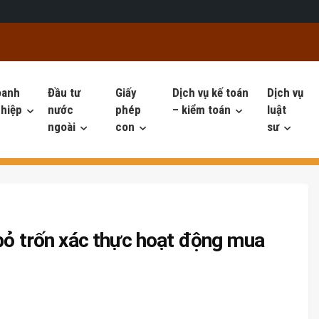
oanh
Đầu tư
Giấy
Dịch vụ kế toán
Dịch vụ
hiệp
nước
phép
– kiểm toán
luật
ngoài
con
sư
 bỏ trốn xác thực hoạt động mua