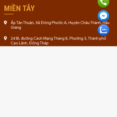
MIỀN TÂY
Ấp Tân Thuận, Xã Đông Phước A, Huyện Châu Thành, Hậu
Giang
241B, đường Cách Mạng Tháng 8, Phường 3, Thành phố
Cao Lãnh, Đồng Tháp
Ấp Tân Thuận, Xã Đông Phước A, Huyện Châu Thành, Hậu
Giang
28 Đường Nguyễn Trung Trực, Huyện Tân Trụ, Tỉnh Long An
Bản quyền 2024 thuộc về giayphepgm.com