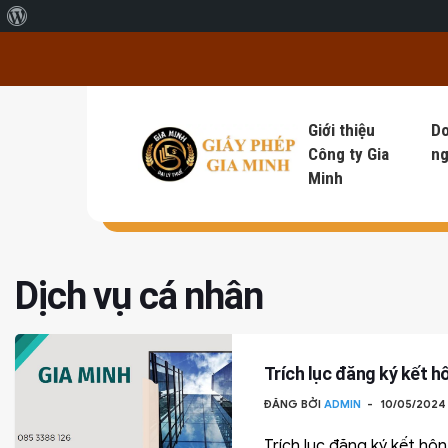
Giới thiệu về WordPress
Giới thiệu
D
Công ty Gia
ng
Minh
Dịch vụ cá nhân
Trích lục đăng ký kết hô
ĐĂNG BỞI
ADMIN
10/05/202
Trích lục đăng ký kết hôn