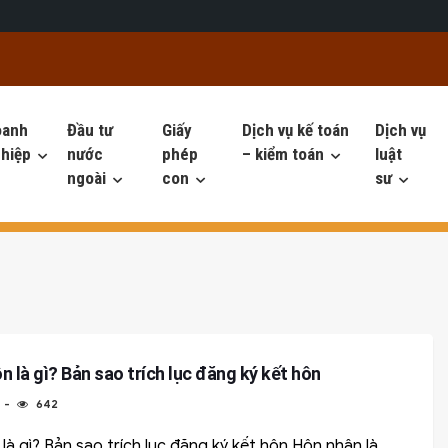
oanh
Đầu tư
Giấy
Dịch vụ kế toán
Dịch vụ
hiệp
nước
phép
– kiểm toán
luật
ngoài
con
sư
n là gì? Bản sao trích lục đăng ký kết hôn
4
642
 là gì? Bản sao trích lục đăng ký kết hôn Hôn nhân là