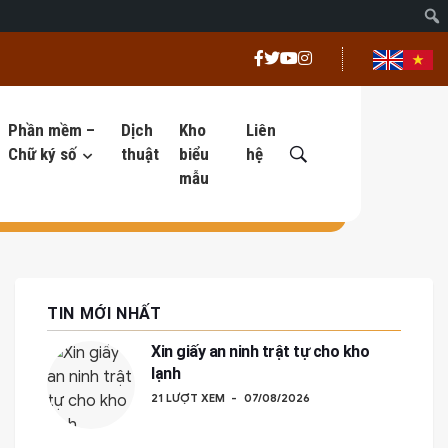
Phần mềm –
Dịch
Kho
Liên
Chữ ký số
thuật
biểu
hệ
mẫu
TIN MỚI NHẤT
Xin giấy an ninh trật tự cho kho
lạnh
21 LƯỢT XEM
07/08/2026