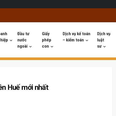
oanh
Đầu tư
Giấy
Dịch vụ kế toán
Dịch vụ
hiệp
nước
phép
– kiểm toán
luật
ngoài
con
sư
iên Huế mới nhất