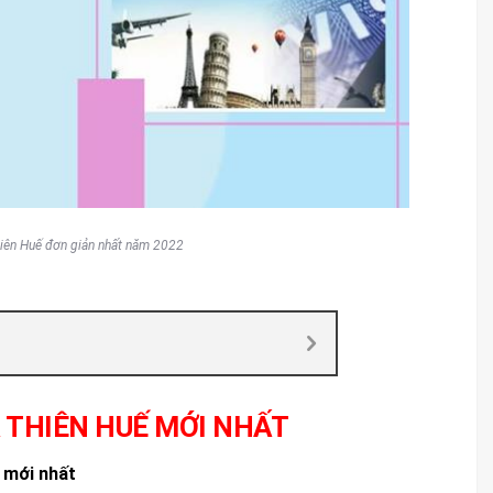
hiên Huế đơn giản nhất năm 2022
A THIÊN HUẾ MỚI NHẤT
ế mới nhất