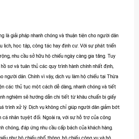
g là giải pháp nhanh chóng và thuận tiện cho người dân
 lịch, học tập, công tác hay định cư. Với sự phát triển
rộng, nhu cầu sở hữu hộ chiếu ngày càng gia tăng. Tuy
 hồ sơ và tuân thủ các quy trình hành chính nhất định,
o người dân. Chính vì vậy, dịch vụ làm hộ chiếu tại Thừa
iện các thủ tục một cách dễ dàng, nhanh chóng và tiết
kinh nghiệm sẽ hướng dẫn chi tiết từ khâu chuẩn bị giấy
á trình xử lý. Dịch vụ không chỉ giúp người dân giảm bớt
cá nhân tuyệt đối. Ngoài ra, với sự hỗ trợ của công
anh chóng, đáp ứng nhu cầu cấp bách của khách hàng.
chiếu như hộ chiếu phổ thông, hộ chiếu công vụ và hộ