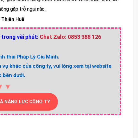
hông gặp trở ngại nào.
a Thiên Huế
 trong vài phút:
Chat Zalo: 0853 388 126
h thái Pháp Lý Gia Minh.
h vụ khác của công ty, vui lòng xem tại website
 bên dưới.
▼▼
VÀ NĂNG LỰC CÔNG TY