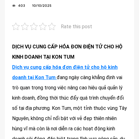
403
10/10/2025
Rate this post
DỊCH VỤ CUNG CẤP HÓA ĐƠN ĐIỆN TỬ CHO HỘ
KINH DOANH TẠI KON TUM
Dịch vụ cung cấp hóa đơn điện tử cho hộ kinh
doanh tại Kon Tum
đang ngày càng khẳng định vai
trò quan trọng trong việc nâng cao hiệu quả quản lý
kinh doanh, đồng thời thúc đẩy quá trình chuyển đổi
số tại địa phương. Kon Tum, một tỉnh thuộc vùng Tây
Nguyên, không chỉ nổi bật với vẻ đẹp thiên nhiên
hùng vĩ mà còn là nơi diễn ra các hoạt động kinh
doanh sôi động, đặc biệt trong lĩnh vực nông sản, du