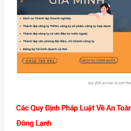
Quy định an toàn vệ sinh th
Các Quy Định Pháp Luật Về An Toà
Đông Lạnh