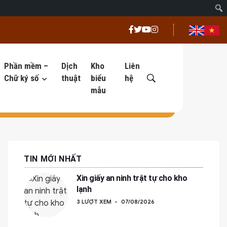
Phần mềm –
Dịch
Kho
Liên
Chữ ký số
thuật
biểu
hệ
mẫu
TIN MỚI NHẤT
Xin giấy an ninh trật tự cho kho
lạnh
3 LƯỢT XEM
07/08/2026