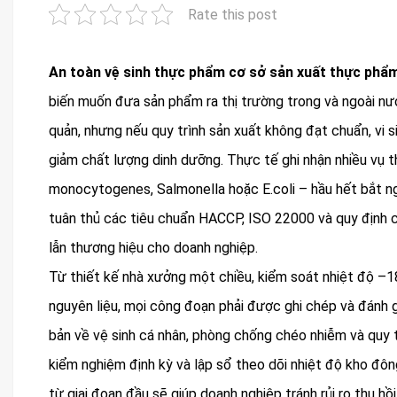
Rate this post
An toàn vệ sinh thực phẩm cơ sở sản xuất thực phẩ
biến muốn đưa sản phẩm ra thị trường trong và ngoài nư
quản, nhưng nếu quy trình sản xuất không đạt chuẩn, vi s
giảm chất lượng dinh dưỡng. Thực tế ghi nhận nhiều vụ t
monocytogenes, Salmonella hoặc E.coli – hầu hết bắt ng
tuân thủ các tiêu chuẩn HACCP, ISO 22000 và quy định c
lẫn thương hiệu cho doanh nghiệp.
Từ thiết kế nhà xưởng một chiều, kiểm soát nhiệt độ –1
nguyên liệu, mọi công đoạn phải được ghi chép và đánh g
bản về vệ sinh cá nhân, phòng chống chéo nhiễm và quy t
kiểm nghiệm định kỳ và lập sổ theo dõi nhiệt độ kho đô
từ giai đoạn đầu sẽ giúp doanh nghiệp tránh rủi ro thu hồi