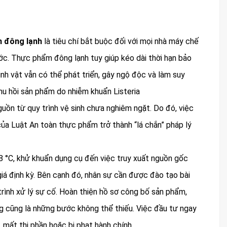
m đông lạnh
là tiêu chí bắt buộc đối với mọi nhà máy chế
ớc. Thực phẩm đông lạnh tuy giúp kéo dài thời hạn bảo
inh vật vẫn có thể phát triển, gây ngộ độc và làm suy
hu hồi sản phẩm do nhiễm khuẩn Listeria
uồn từ quy trình vệ sinh chưa nghiêm ngặt. Do đó, việc
ủa Luật An toàn thực phẩm trở thành “lá chắn” pháp lý
8 °C, khử khuẩn dụng cụ đến việc truy xuất nguồn gốc
iá định kỳ. Bên cạnh đó, nhân sự cần được đào tạo bài
rình xử lý sự cố. Hoàn thiện hồ sơ công bố sản phẩm,
ng cũng là những bước không thể thiếu. Việc đầu tư ngay
, mất thị phần hoặc bị phạt hành chính.