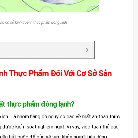
cho cơ sở kinh doanh thực phẩm đông lạnh
nh Thực Phẩm Đối Với Cơ Sở Sản
ất thực phẩm đông lạnh?
c xích… là nhóm hàng có nguy cơ cao về mất an toàn thực
 được kiểm soát nghiêm ngặt. Vì vậy, việc tuân thủ các
 cầu bắt buộc để bảo vệ sức khỏe người tiêu dùng,