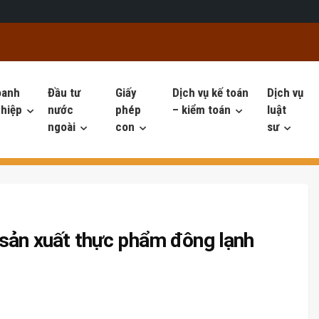
oanh
Đầu tư
Giấy
Dịch vụ kế toán
Dịch vụ
hiệp
nước
phép
– kiểm toán
luật
ngoài
con
sư
 sản xuất thực phẩm đông lạnh