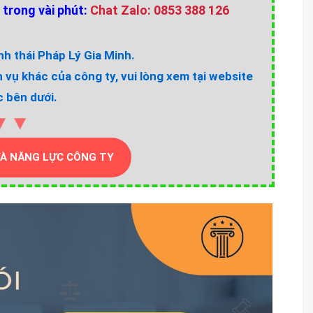
 trong vài phút:
Chat Zalo: 0853 388 126
h thái Pháp Lý Gia Minh.
h vụ khác của công ty, vui lòng xem tại website
 bên dưới.
▼▼
VÀ NĂNG LỰC CÔNG TY