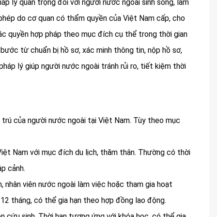
háp lý quan trọng đối với người nước ngoài sinh sống, làm
ấy phép do cơ quan có thẩm quyền của Việt Nam cấp, cho
các quyền hợp pháp theo mục đích cụ thể trong thời gian
 bước từ chuẩn bị hồ sơ, xác minh thông tin, nộp hồ sơ,
pháp lý giúp người nước ngoài tránh rủi ro, tiết kiệm thời
ư trú của người nước ngoài tại Việt Nam. Tùy theo mục
Việt Nam với mục đích du lịch, thăm thân. Thường có thời
ập cảnh.
, nhân viên nước ngoài làm việc hoặc tham gia hoạt
 12 tháng, có thể gia hạn theo hợp đồng lao động.
ên cứu sinh. Thời hạn tương ứng với khóa học, có thể gia