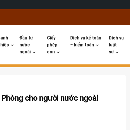
oanh
Đầu tư
Giấy
Dịch vụ kế toán
Dịch vụ
hiệp
nước
phép
– kiểm toán
luật
ngoài
con
sư
ải Phòng cho người nước ngoài