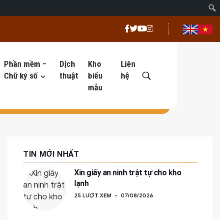
Phần mềm –
Dịch
Kho
Liên
Chữ ký số
thuật
biểu
hệ
mẫu
TIN MỚI NHẤT
Xin giấy an ninh trật tự cho kho
lạnh
25 LƯỢT XEM
07/08/2026