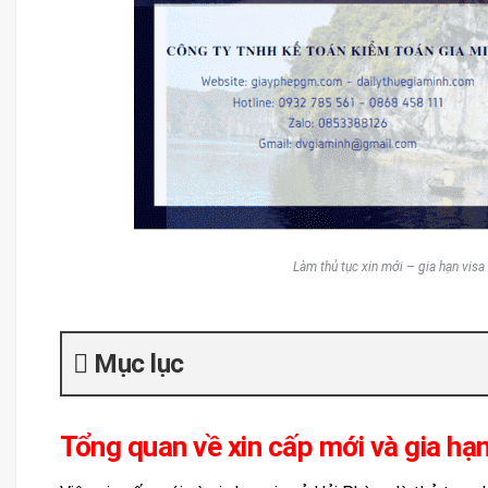
Làm thủ tục xin mới – gia hạn vis
Mục lục
Tổng quan về xin cấp mới và gia hạ