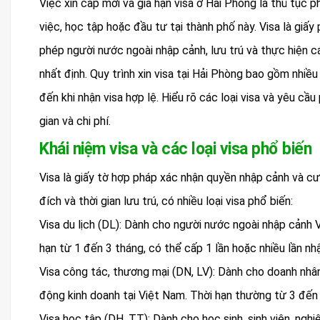
Việc xin cấp mới và gia hạn visa ở Hải Phòng là thủ tục p
việc, học tập hoặc đầu tư tại thành phố này. Visa là gi
phép người nước ngoài nhập cảnh, lưu trú và thực hiện 
nhất định. Quy trình xin visa tại Hải Phòng bao gồm nhiều
đến khi nhận visa hợp lệ. Hiểu rõ các loại visa và yêu cầu 
gian và chi phí.
Khái niệm visa và các loại visa phổ biến
Visa là giấy tờ hợp pháp xác nhận quyền nhập cảnh và c
đích và thời gian lưu trú, có nhiều loại visa phổ biến:
Visa du lịch (DL): Dành cho người nước ngoài nhập cảnh 
hạn từ 1 đến 3 tháng, có thể cấp 1 lần hoặc nhiều lần nh
Visa công tác, thương mại (DN, LV): Dành cho doanh nhân
động kinh doanh tại Việt Nam. Thời hạn thường từ 3 đến
Visa học tập (DH, TT): Dành cho học sinh, sinh viên, nghi