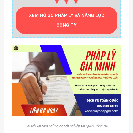
▼▼▼
XEM HỒ SƠ PHÁP LÝ VÀ NĂNG LỰC
CÔNG TY
Lợi ích khi tạm ngừng doanh nghiệp tại Quận Đống Đa