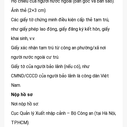
Hộ chiếu của người nước ngoài (bản gốc và bản sao).
Ảnh thẻ (2×3 cm).
Các giấy tờ chứng minh điều kiện cấp thẻ tạm trú,
như giấy phép lao động, giấy đăng ký kết hôn, giấy
khai sinh, v.v.
Giấy xác nhận tạm trú từ công an phường/xã nơi
người nước ngoài cư trú.
Giấy tờ của người bảo lãnh (nếu có), như
CMND/CCCD của người bảo lãnh là công dân Việt
Nam.
Nộp hồ sơ
Nơi nộp hồ sơ:
Cục Quản lý Xuất nhập cảnh – Bộ Công an (tại Hà Nội,
TP.HCM).