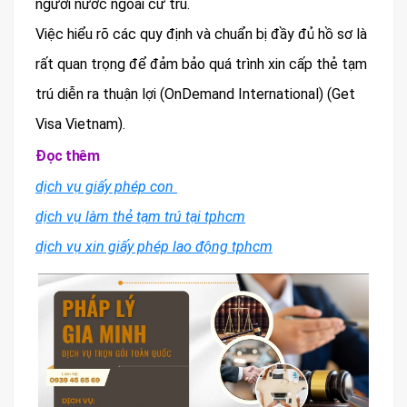
người nước ngoài cư trú.
Việc hiểu rõ các quy định và chuẩn bị đầy đủ hồ sơ là
rất quan trọng để đảm bảo quá trình xin cấp thẻ tạm
trú diễn ra thuận lợi​ (OnDemand International)​ (Get
Visa Vietnam).
Đọc thêm
dịch vụ giấy phép con
dịch vụ làm thẻ tạm trú tại tphcm
dịch vụ xin giấy phép lao động tphcm