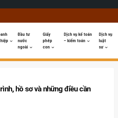
oanh
Đầu tư
Giấy
Dịch vụ kế toán
Dịch vụ
hiệp
nước
phép
– kiểm toán
luật
ngoài
con
sư
rình, hồ sơ và những điều cần