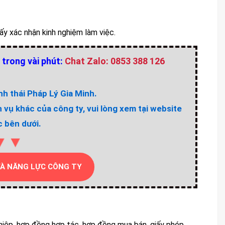
iấy xác nhận kinh nghiệm làm việc.
 trong vài phút:
Chat Zalo: 0853 388 126
h thái Pháp Lý Gia Minh.
h vụ khác của công ty, vui lòng xem tại website
 bên dưới.
▼▼
VÀ NĂNG LỰC CÔNG TY
hiệp, hợp đồng hợp tác, hợp đồng mua bán, giấy phép