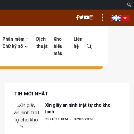
Phần mềm –
Dịch
Kho
Liên
Chữ ký số
thuật
biểu
hệ
mẫu
TIN MỚI NHẤT
Xin giấy an ninh trật tự cho kho
lạnh
25 LƯỢT XEM
07/08/2026