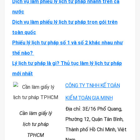
Dịch vụ làm phiếu lý lịch tư pháp nhanh trên cả
nước
Dịch vụ làm phiếu lý lịch tư pháp trọn gói trên
toàn quốc
Phiếu lý lịch tư pháp số 1 và số 2 khác nhau như
thế nào?
Lý lịch tư pháp là gì? Thủ tục làm lý lịch tư pháp
mới nhất
CÔNG TY TNHH KẾ TOÁN
KIỂM TOÁN GIA MINH
Địa chỉ: 3E/16 Phổ Quang,
Cần làm giấy lý
Phường 12, Quận Tân Bình,
lịch tư pháp
Thành phố Hồ Chí Minh, Việt
TPHCM
Nam