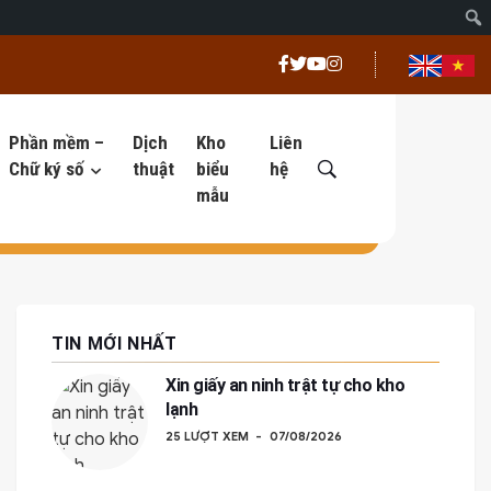
Phần mềm –
Dịch
Kho
Liên
Chữ ký số
thuật
biểu
hệ
mẫu
TIN MỚI NHẤT
Xin giấy an ninh trật tự cho kho
lạnh
25 LƯỢT XEM
07/08/2026