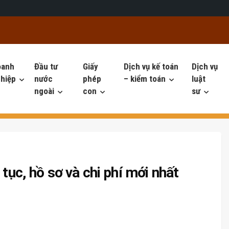
oanh
Đầu tư
Giấy
Dịch vụ kế toán
Dịch vụ
hiệp
nước
phép
– kiểm toán
luật
ngoài
con
sư
 tục, hồ sơ và chi phí mới nhất