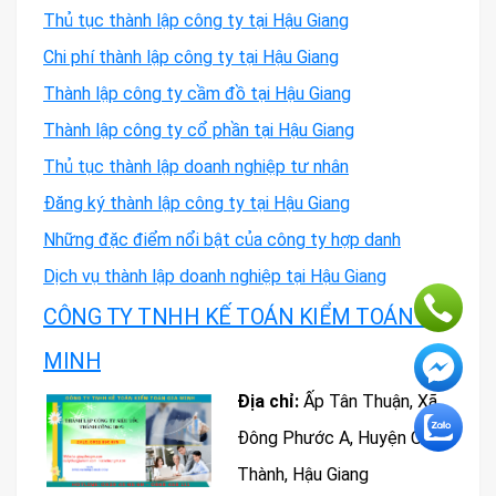
Thủ tục thành lập công ty tại Hậu Giang
Chi phí thành lập công ty tại Hậu Giang
Thành lập công ty cầm đồ tại Hậu Giang
Thành lập công ty cổ phần tại Hậu Giang
Thủ tục thành lập doanh nghiệp tư nhân
Đăng ký thành lập công ty tại Hậu Giang
Những đặc điểm nổi bật của công ty hợp danh
Dịch vụ thành lập doanh nghiệp tại Hậu Giang
CÔNG TY TNHH KẾ TOÁN KIỂM TOÁN GIA
MINH
Địa chỉ:
Ấp Tân Thuận, Xã
Đông Phước A, Huyện Châu
Thành, Hậu Giang