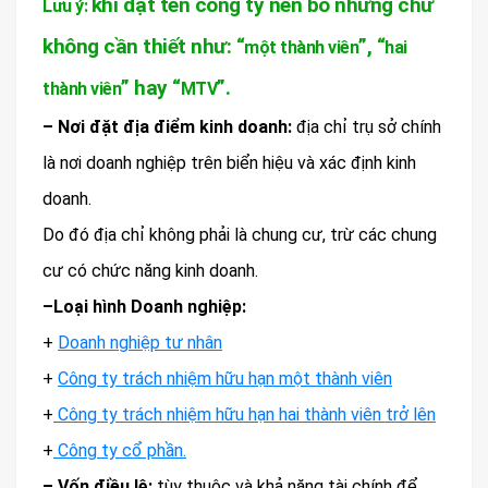
khi đặt tên công ty nên bỏ những chữ
Lưu ý:
không cần thiết như: “
”, “
một thành viên
hai
” hay “
”.
thành viên
MTV
– Nơi đặt địa điểm kinh doanh:
địa chỉ trụ sở chính
là nơi doanh nghiệp trên biển hiệu và xác định kinh
doanh.
Do đó địa chỉ không phải là chung cư, trừ các chung
cư có chức năng kinh doanh.
–
Loại hình
Doanh nghiệp:
+
Doanh nghiệp tư nhân
+
Công ty trách nhiệm hữu hạn một thành viên
+
Công ty trách nhiệm hữu hạn hai thành viên trở lên
+
Công ty cổ phần.
–
Vốn điều lệ:
tùy thuộc và khả năng tài chính để