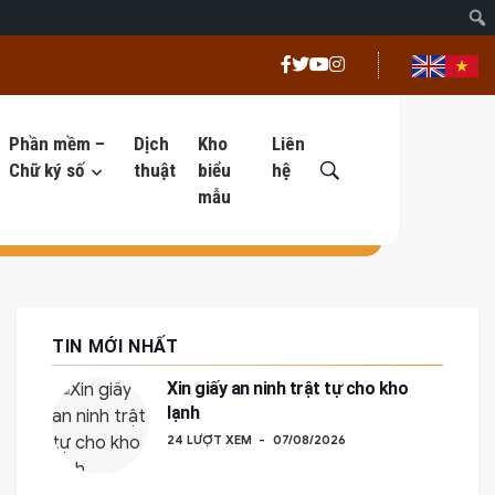
Phần mềm –
Dịch
Kho
Liên
Chữ ký số
thuật
biểu
hệ
mẫu
TIN MỚI NHẤT
Xin giấy an ninh trật tự cho kho
lạnh
24 LƯỢT XEM
07/08/2026