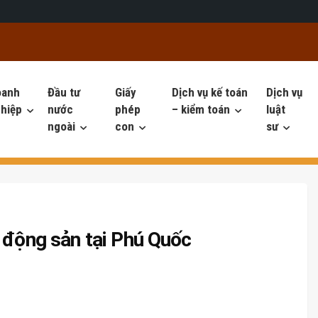
oanh
Đầu tư
Giấy
Dịch vụ kế toán
Dịch vụ
hiệp
nước
phép
– kiểm toán
luật
ngoài
con
sư
 động sản tại Phú Quốc