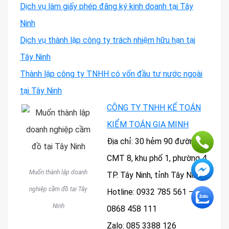
Dịch vụ làm giấy phép đăng ký kinh doanh tại Tây
Ninh
Dịch vụ thành lập công ty trách nhiệm hữu hạn tại
Tây Ninh
Thành lập công ty TNHH có vốn đầu tư nước ngoài
tại Tây Ninh
CÔNG TY TNHH KẾ TOÁN
KIỂM TOÁN GIA MINH
Địa chỉ: 30 hẻm 90 đường
CMT 8, khu phố 1, phường 4,
Muốn thành lập doanh
TP. Tây Ninh, tỉnh Tây Ninh
nghiệp cầm đồ tại Tây
Hotline: 0932 785 561 –
Ninh
0868 458 111
Zalo: 085 3388 126