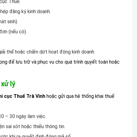
cục Thuế.
hép đăng ký kinh doanh.
t sinh).
đơn (nếu có).
 giải thể hoặc chấm dứt hoạt động kinh doanh.
ọng để lưu trữ và phục vụ cho quá trình quyết toán hoặc
 xử lý
hi cục Thuế Trà Vinh
hoặc gửi qua hệ thống khai thuế
10 – 30 ngày làm việc.
n sai sót hoặc thiếu thông tin.
rước khi ra quyết định đóng mã số.