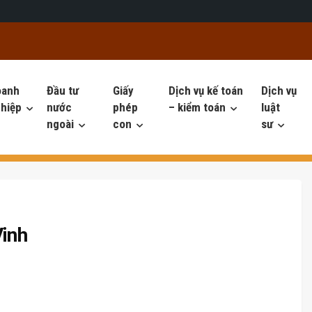
oanh
Đầu tư
Giấy
Dịch vụ kế toán
Dịch vụ
hiệp
nước
phép
– kiểm toán
luật
ngoài
con
sư
Vinh