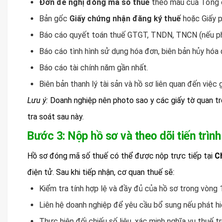
Đơn đề nghị đóng mã số thuế
theo mẫu của Tổng 
Bản gốc
Giấy chứng nhận đăng ký thuế
hoặc Giấy p
Báo cáo quyết toán thuế GTGT, TNDN, TNCN (nếu phá
Báo cáo tình hình sử dụng hóa đơn, biên bản hủy hóa 
Báo cáo tài chính năm gần nhất.
Biên bản thanh lý tài sản và hồ sơ liên quan đến việc
Lưu ý:
Doanh nghiệp nên photo sao y các giấy tờ quan tr
tra soát sau này.
Bước 3: Nộp hồ sơ và theo dõi tiến trình
Hồ sơ đóng mã số thuế có thể được nộp trực tiếp tại
C
điện tử. Sau khi tiếp nhận, cơ quan thuế sẽ:
Kiểm tra tính hợp lệ và đầy đủ của hồ sơ trong vòng 
Liên hệ doanh nghiệp để yêu cầu bổ sung nếu phát hiệ
Thực hiện đối chiếu số liệu, xác minh nghĩa vụ thuế t