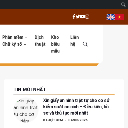
Phần mềm –
Dịch
Kho
Liên
Chữ ký số
thuật
biểu
hệ
mẫu
TIN MỚI NHẤT
Xin giấy an ninh trật tự cho cơ sở
kiểm soát an ninh – Điều kiện, hồ
sơ và thủ tục mới nhất
8 LƯỢT XEM
04/08/2026