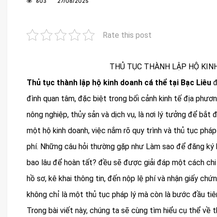
603
27/08/2025
Rate this post
THỦ TỤC THÀNH LẬP HỘ KINH
Thủ tục thành lập hộ kinh doanh cá thể tại Bạc Liêu
đ
đình quan tâm, đặc biệt trong bối cảnh kinh tế địa phươn
nông nghiệp, thủy sản và dịch vụ, là nơi lý tưởng để bắt 
một hộ kinh doanh, việc nắm rõ quy trình và thủ tục pháp 
phí. Những câu hỏi thường gặp như Làm sao để đăng ký 
bao lâu để hoàn tất? đều sẽ được giải đáp một cách chi t
hồ sơ, kê khai thông tin, đến nộp lệ phí và nhận giấy ch
không chỉ là một thủ tục pháp lý mà còn là bước đầu ti
Trong bài viết này, chúng ta sẽ cùng tìm hiểu cụ thể về 