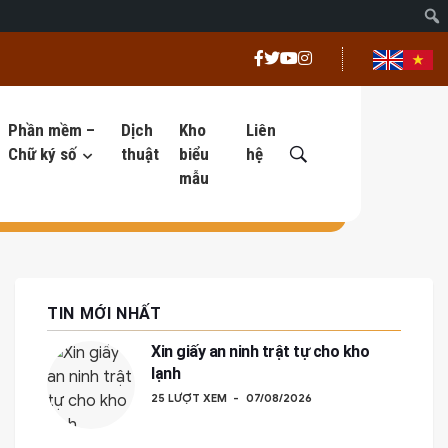
Phần mềm –
Dịch
Kho
Liên
Chữ ký số
thuật
biểu
hệ
mẫu
TIN MỚI NHẤT
Xin giấy an ninh trật tự cho kho
lạnh
25 LƯỢT XEM
07/08/2026