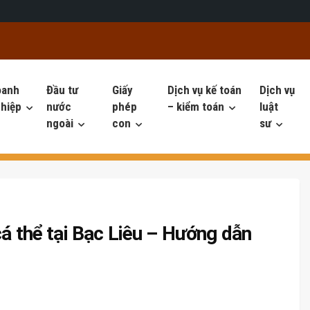
oanh
Đầu tư
Giấy
Dịch vụ kế toán
Dịch vụ
hiệp
nước
phép
– kiểm toán
luật
ngoài
con
sư
cá thể tại Bạc Liêu – Hướng dẫn