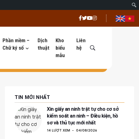
Phần mềm –
Dịch
Kho
Liên
Chữ ký số
thuật
biểu
hệ
mẫu
TIN MỚI NHẤT
Xin giấy an ninh trật tự cho cơ sở
kiểm soát an ninh – Điều kiện, hồ
sơ và thủ tục mới nhất
14 LƯỢT XEM
04/08/2026