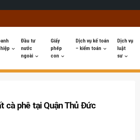
oanh
Đầu tư
Giấy
Dịch vụ kế toán
Dịch vụ
hiệp
nước
phép
– kiểm toán
luật
ngoài
con
sư
ất cà phê tại Quận Thủ Đức