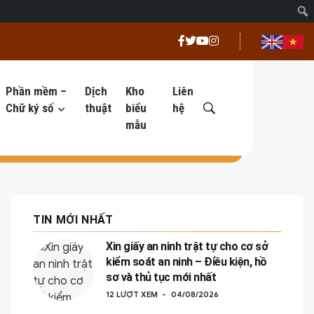
Phần mềm –
Dịch
Kho
Liên
Chữ ký số
thuật
biểu
hệ
mẫu
TIN MỚI NHẤT
Xin giấy an ninh trật tự cho cơ sở
kiểm soát an ninh – Điều kiện, hồ
sơ và thủ tục mới nhất
12 LƯỢT XEM
04/08/2026