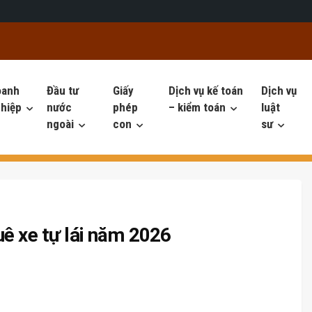
oanh
Đầu tư
Giấy
Dịch vụ kế toán
Dịch vụ
hiệp
nước
phép
– kiểm toán
luật
ngoài
con
sư
ê xe tự lái năm 2026