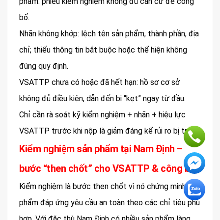
phẩm: phiếu kiểm nghiệm không đủ căn cứ để công
bố.
Nhãn không khớp: lệch tên sản phẩm, thành phần, địa
chỉ; thiếu thông tin bắt buộc hoặc thể hiện không
đúng quy định.
VSATTP chưa có hoặc đã hết hạn: hồ sơ cơ sở
không đủ điều kiện, dẫn đến bị “kẹt” ngay từ đầu.
Chỉ cần rà soát kỹ kiểm nghiệm + nhãn + hiệu lực
VSATTP trước khi nộp là giảm đáng kể rủi ro bị trả.
Kiểm nghiệm sản phẩm tại Nam Định –
bước “then chốt” cho VSATTP & công bố
Kiểm nghiệm là bước then chốt vì nó chứng minh sản
phẩm đáp ứng yêu cầu an toàn theo các chỉ tiêu phù
hợp. Với đặc thù Nam Định có nhiều sản phẩm làng