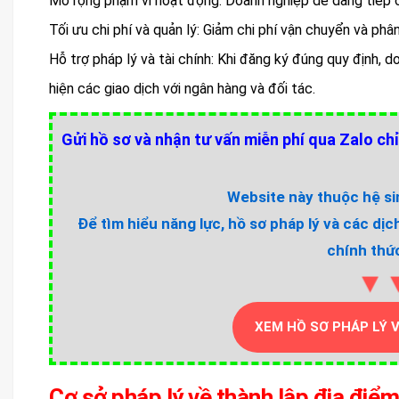
Mở rộng phạm vi hoạt động: Doanh nghiệp dễ dàng tiếp c
Tối ưu chi phí và quản lý: Giảm chi phí vận chuyển và phâ
Hỗ trợ pháp lý và tài chính: Khi đăng ký đúng quy định,
hiện các giao dịch với ngân hàng và đối tác.
Gửi hồ sơ và nhận tư vấn miễn phí qua Zalo chỉ
Website này thuộc hệ sin
Để tìm hiểu năng lực, hồ sơ pháp lý và các dịc
chính thức
▼
XEM HỒ SƠ PHÁP LÝ 
Cơ sở pháp lý về thành lập địa điểm