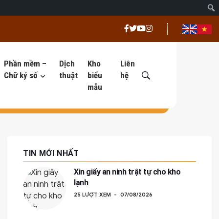
Phần mềm –
Dịch
Kho
Liên
Chữ ký số
thuật
biểu
hệ
mẫu
TIN MỚI NHẤT
Xin giấy an ninh trật tự cho kho
lạnh
25 LƯỢT XEM
07/08/2026