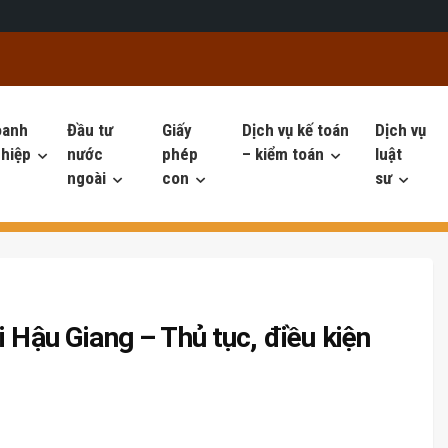
oanh
Đầu tư
Giấy
Dịch vụ kế toán
Dịch vụ
hiệp
nước
phép
– kiểm toán
luật
ngoài
con
sư
i Hậu Giang – Thủ tục, điều kiện