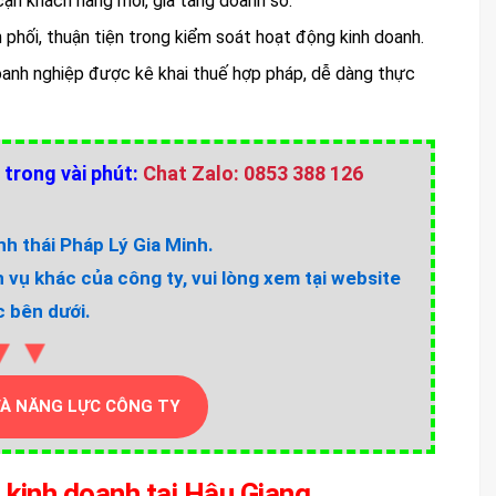
ận khách hàng mới, gia tăng doanh số.
n phối, thuận tiện trong kiểm soát hoạt động kinh doanh.
 doanh nghiệp được kê khai thuế hợp pháp, dễ dàng thực
 trong vài phút:
Chat Zalo: 0853 388 126
h thái Pháp Lý Gia Minh.
h vụ khác của công ty, vui lòng xem tại website
 bên dưới.
▼▼
VÀ NĂNG LỰC CÔNG TY
 kinh doanh tại Hậu Giang