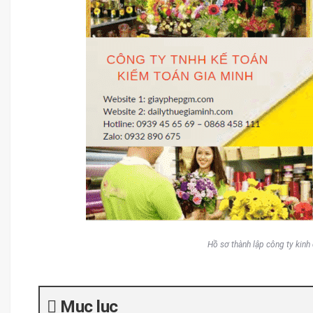
Hồ sơ thành lập công ty kinh
Mục lục