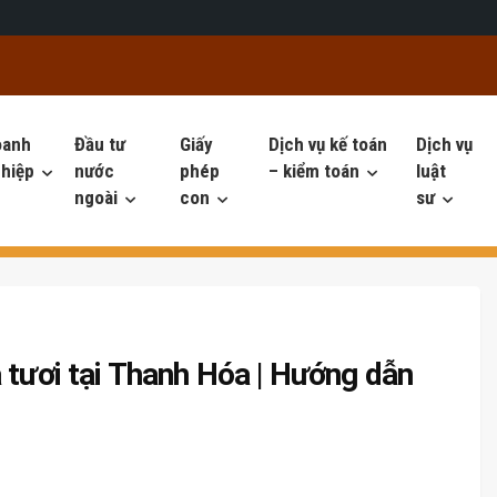
oanh
Đầu tư
Giấy
Dịch vụ kế toán
Dịch vụ
hiệp
nước
phép
– kiểm toán
luật
ngoài
con
sư
 tươi tại Thanh Hóa | Hướng dẫn