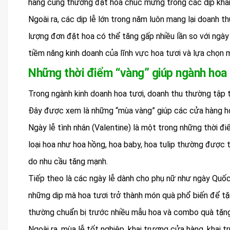
hàng cũng thường đặt hoa chúc mừng trong các dịp khai
Ngoài ra, các dịp lễ lớn trong năm luôn mang lại doanh t
lượng đơn đặt hoa có thể tăng gấp nhiều lần so với ngày
tiềm năng kinh doanh của lĩnh vực hoa tươi và lựa chọn m
Những thời điểm “vàng” giúp ngành hoa
Trong ngành kinh doanh hoa tươi, doanh thu thường tập t
Đây được xem là những “mùa vàng” giúp các cửa hàng h
Ngày lễ tình nhân (Valentine) là một trong những thời đi
loại hoa như hoa hồng, hoa baby, hoa tulip thường được t
do nhu cầu tăng mạnh.
Tiếp theo là các ngày lễ dành cho phụ nữ như ngày Quố
những dịp mà hoa tươi trở thành món quà phổ biến để tặ
thường chuẩn bị trước nhiều mẫu hoa và combo quà tặng
Ngoài ra, mùa lễ tốt nghiệp, khai trương cửa hàng, khai 