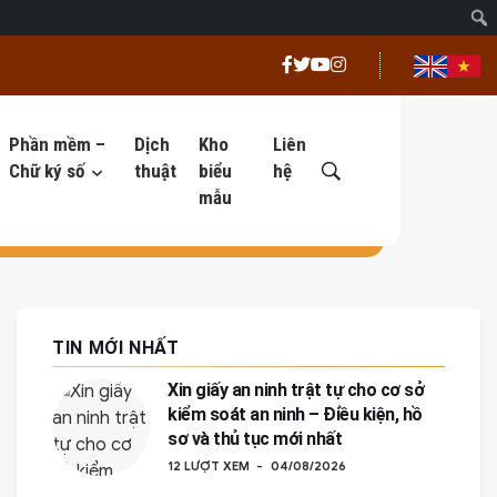
Phần mềm –
Dịch
Kho
Liên
Chữ ký số
thuật
biểu
hệ
mẫu
TIN MỚI NHẤT
Xin giấy an ninh trật tự cho cơ sở
kiểm soát an ninh – Điều kiện, hồ
sơ và thủ tục mới nhất
12 LƯỢT XEM
04/08/2026