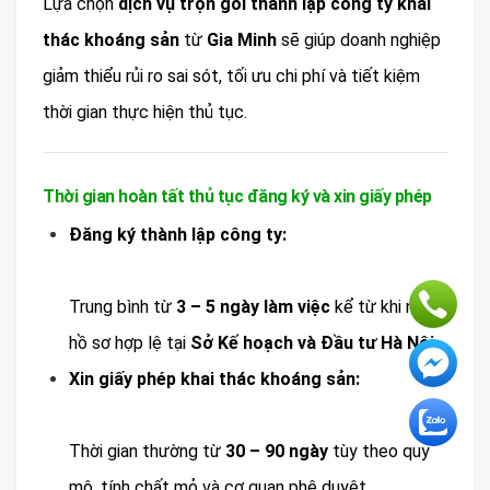
Lựa chọn
dịch vụ trọn gói thành lập công ty khai
thác khoáng sản
từ
Gia Minh
sẽ giúp doanh nghiệp
giảm thiểu rủi ro sai sót, tối ưu chi phí và tiết kiệm
thời gian thực hiện thủ tục.
Thời gian hoàn tất thủ tục đăng ký và xin giấy phép
Đăng ký thành lập công ty:
Trung bình từ
3 – 5 ngày làm việc
kể từ khi nộp
hồ sơ hợp lệ tại
Sở Kế hoạch và Đầu tư Hà Nội
.
Xin giấy phép khai thác khoáng sản:
Thời gian thường từ
30 – 90 ngày
tùy theo quy
mô, tính chất mỏ và cơ quan phê duyệt.