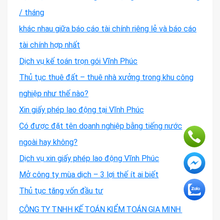
/ tháng
khác nhau giữa báo cáo tài chính riêng lẻ và báo cáo
tài chính hợp nhất
Dịch vụ kế toán trọn gói Vĩnh Phúc
Thủ tục thuê đất – thuê nhà xưởng trong khu công
nghiệp như thế nào?
Xin giấy phép lao động tại Vĩnh Phúc
Có được đặt tên doanh nghiệp bằng tiếng nước
ngoài hay không?
Dịch vụ xin giấy phép lao động Vĩnh Phúc
Mở công ty mùa dịch – 3 lợi thế ít ai biết
Thủ tục tăng vốn đầu tư
CÔNG TY TNHH KẾ TOÁN KIỂM TOÁN GIA MINH