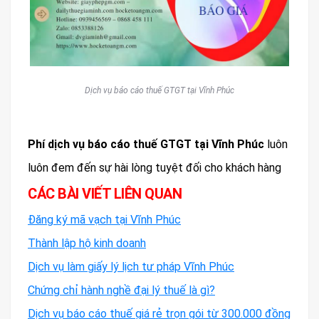
Dịch vụ báo cáo thuế GTGT tại Vĩnh Phúc
Phí dịch vụ báo cáo thuế GTGT tại Vĩnh Phúc
luôn
luôn đem đến sự hài lòng tuyệt đối cho khách hàng
CÁC BÀI VIẾT LIÊN QUAN
Đăng ký mã vạch tại Vĩnh Phúc
Thành lập hộ kinh doanh
Dịch vụ làm giấy lý lịch tư pháp Vĩnh Phúc
Chứng chỉ hành nghề đại lý thuế là gì?
Dịch vụ báo cáo thuế giá rẻ trọn gói từ 300.000 đồng