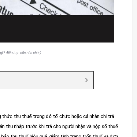
 gì? điều bạn cần nên chú ý
g thức thu thuế trong đó tổ chức hoặc cá nhân chi trả
ản thu nhập trước khi trả cho người nhận và nộp số thuế
bảo thu thuế hiệu quả, giảm tình trạng trốn thuế và đơn