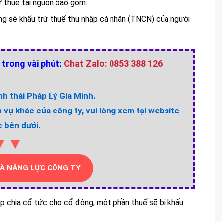
rừ thuế tại nguồn bao gồm:
ộng sẽ khấu trừ thuế thu nhập cá nhân (TNCN) của người
 trong vài phút:
Chat Zalo: 0853 388 126
h thái Pháp Lý Gia Minh.
h vụ khác của công ty, vui lòng xem tại website
 bên dưới.
▼▼
VÀ NĂNG LỰC CÔNG TY
ệp chia cổ tức cho cổ đông, một phần thuế sẽ bị khấu