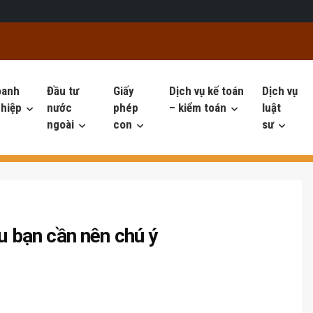
oanh
Đầu tư
Giấy
Dịch vụ kế toán
Dịch vụ
hiệp
nước
phép
– kiểm toán
luật
ngoài
con
sư
ều bạn cần nên chú ý