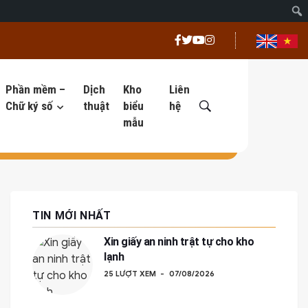
Phần mềm –
Dịch
Kho
Liên
Chữ ký số
thuật
biểu
hệ
mẫu
TIN MỚI NHẤT
Xin giấy an ninh trật tự cho kho
lạnh
25 LƯỢT XEM
07/08/2026