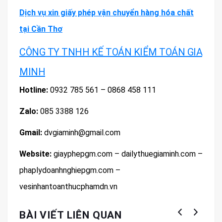
Dịch vụ xin giấy phép vận chuyển hàng hóa chất
tại Cần Thơ
CÔNG TY TNHH KẾ TOÁN KIỂM TOÁN GIA
MINH
Hotline:
0932 785 561 – 0868 458 111
Zalo:
085 3388 126
Gmail:
dvgiaminh@gmail.com
Website:
giayphepgm.com – dailythuegiaminh.com –
phaplydoanhnghiepgm.com –
vesinhantoanthucphamdn.vn
BÀI VIẾT LIÊN QUAN