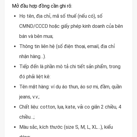
Mở đầu hợp đồng cần ghi rõ:
Họ tên, địa chỉ, mã số thuế (nếu có), số
CMND/CCCD hoặc giấy phép kinh doanh của bên
bán và bên mua;
Thông tin liên hệ (số điện thoại, email, địa chỉ
nhận hàng…).
Tiếp đến là phần mô tả chi tiết sản phẩm, trong
đó phải liệt kê:
Tên mặt hàng: ví dụ áo thun, áo sơ mi, đầm, quần
jeans, v.v.;
Chất liệu: cotton, lụa, kate, vải co giãn 2 chiều, 4
chiều…;
Màu sắc, kích thước (size S, M, L, XL…), kiểu