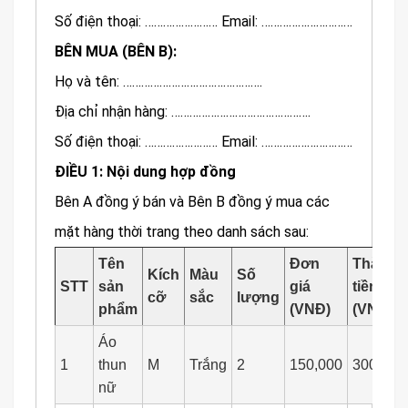
Số điện thoại: …………………… Email: …………………………
BÊN MUA (BÊN B):
Họ và tên: ……………………………………….
Địa chỉ nhận hàng: ……………………………………….
Số điện thoại: …………………… Email: …………………………
ĐIỀU 1: Nội dung hợp đồng
Bên A đồng ý bán và Bên B đồng ý mua các
mặt hàng thời trang theo danh sách sau:
Tên
Đơn
Thành
Kích
Màu
Số
STT
sản
giá
tiền
cỡ
sắc
lượng
phẩm
(VNĐ)
(VNĐ)
Áo
1
thun
M
Trắng
2
150,000
300,000
nữ