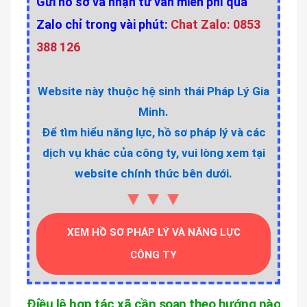
Gửi hồ sơ và nhận tư vấn miễn phí qua
Zalo chỉ trong vài phút:
Chat Zalo: 0853
388 126
Website này thuộc hệ sinh thái Pháp Lý Gia
Minh.
Để tìm hiểu năng lực, hồ sơ pháp lý và các
dịch vụ khác của công ty, vui lòng xem tại
website chính thức bên dưới.
▼▼▼
XEM HỒ SƠ PHÁP LÝ VÀ NĂNG LỰC
CÔNG TY
Điều lệ hợp tác xã cần soạn theo hướng nào