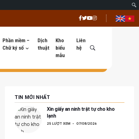
Phần mềm –
Dịch
Kho
Liên
Chữ ký số
thuật
biểu
hệ
mẫu
TIN MỚI NHẤT
Xin giấy an ninh trật tự cho kho
lạnh
25 LƯỢT XEM
07/08/2026