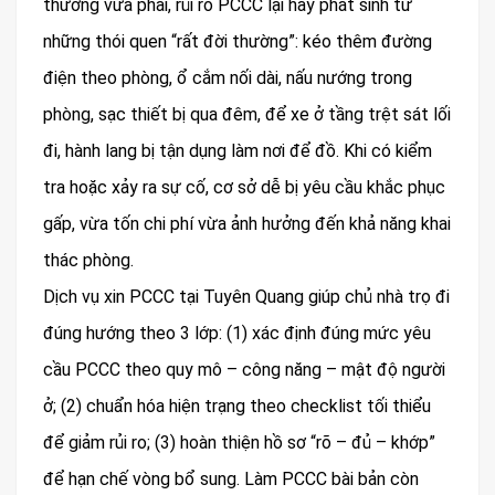
thường vừa phải, rủi ro PCCC lại hay phát sinh từ
những thói quen “rất đời thường”: kéo thêm đường
điện theo phòng, ổ cắm nối dài, nấu nướng trong
phòng, sạc thiết bị qua đêm, để xe ở tầng trệt sát lối
đi, hành lang bị tận dụng làm nơi để đồ. Khi có kiểm
tra hoặc xảy ra sự cố, cơ sở dễ bị yêu cầu khắc phục
gấp, vừa tốn chi phí vừa ảnh hưởng đến khả năng khai
thác phòng.
Dịch vụ xin PCCC tại Tuyên Quang giúp chủ nhà trọ đi
đúng hướng theo 3 lớp: (1) xác định đúng mức yêu
cầu PCCC theo quy mô – công năng – mật độ người
ở; (2) chuẩn hóa hiện trạng theo checklist tối thiểu
để giảm rủi ro; (3) hoàn thiện hồ sơ “rõ – đủ – khớp”
để hạn chế vòng bổ sung. Làm PCCC bài bản còn