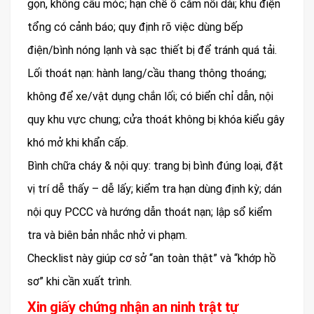
gọn, không câu móc; hạn chế ổ cắm nối dài; khu điện
tổng có cảnh báo; quy định rõ việc dùng bếp
điện/bình nóng lạnh và sạc thiết bị để tránh quá tải.
Lối thoát nạn: hành lang/cầu thang thông thoáng;
không để xe/vật dụng chắn lối; có biển chỉ dẫn, nội
quy khu vực chung; cửa thoát không bị khóa kiểu gây
khó mở khi khẩn cấp.
Bình chữa cháy & nội quy: trang bị bình đúng loại, đặt
vị trí dễ thấy – dễ lấy; kiểm tra hạn dùng định kỳ; dán
nội quy PCCC và hướng dẫn thoát nạn; lập sổ kiểm
tra và biên bản nhắc nhở vi phạm.
Checklist này giúp cơ sở “an toàn thật” và “khớp hồ
sơ” khi cần xuất trình.
Xin giấy chứng nhận an ninh trật tự