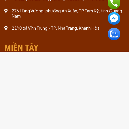
276 Hùng Vương, phường An Xuân, TP Tam Kỳ, tỉnh Quảng
Nam
23/10 xã Vĩnh Trung - TP. Nha Trang, Khánh Hòa
MIỀN TÂY
Ấp Tân Thuận, Xã Đông Phước A, Huyện Châu Thành, Hậu
Giang
241B, đường Cách Mạng Tháng 8, Phường 3, Thành phố
Cao Lãnh, Đồng Tháp
Ấp Tân Thuận, Xã Đông Phước A, Huyện Châu Thành, Hậu
Giang
28 Đường Nguyễn Trung Trực, Huyện Tân Trụ, Tỉnh Long An