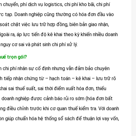
uyển, phí dịch vụ logistics, chi phí kho bãi, chi phí
hức tạp. Doanh nghiệp cũng thường có hóa đơn đầu vào
soát chặt việc lưu trữ hợp đồng, biên bản giao nhận,
 Ngoài ra, áp lực tiến độ kê khai theo kỳ khiến nhiều doanh
guy cơ sai và phát sinh chi phí xử lý.
huế trọn gói?
ệm chi phí nhân sự cố định nhưng vẫn đảm bảo chuyên
nh tiếp nhận chứng từ – hạch toán – kê khai – lưu trữ rõ
hai sai thuế suất, sai thời điểm xuất hóa đơn, thiếu
a, doanh nghiệp được cảnh báo rủi ro sớm (hóa đơn bất
động điều chỉnh trước khi cơ quan thuế kiểm tra. Với doanh
còn giúp chuẩn hóa hệ thống sổ sách để thuận lợi vay vốn,