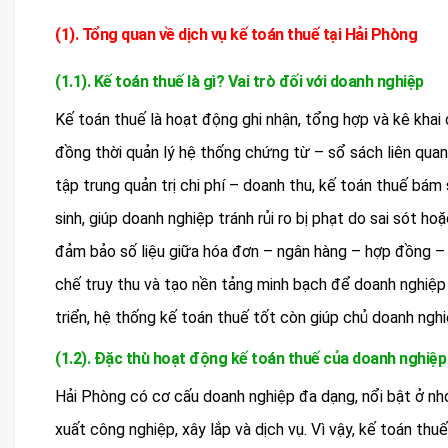
(1). Tổng quan về dịch vụ kế toán thuế tại Hải Phòng
(1.1). Kế toán thuế là gì? Vai trò đối với doanh nghiệp
Kế toán thuế là hoạt động ghi nhận, tổng hợp và kê khai
đồng thời quản lý hệ thống chứng từ – sổ sách liên quan đ
tập trung quản trị chi phí – doanh thu, kế toán thuế bám 
sinh, giúp doanh nghiệp tránh rủi ro bị phạt do sai sót h
đảm bảo số liệu giữa hóa đơn – ngân hàng – hợp đồng – sổ
chế truy thu và tạo nền tảng minh bạch để doanh nghiệp 
triển, hệ thống kế toán thuế tốt còn giúp chủ doanh nghiệ
(1.2). Đặc thù hoạt động kế toán thuế của doanh nghiệp
Hải Phòng có cơ cấu doanh nghiệp đa dạng, nổi bật ở nhó
xuất công nghiệp, xây lắp và dịch vụ. Vì vậy, kế toán th