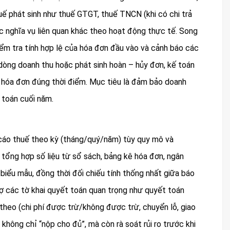
uế phát sinh như thuế GTGT, thuế TNCN (khi có chi trả
c nghĩa vụ liên quan khác theo hoạt động thực tế. Song
kiểm tra tính hợp lệ của hóa đơn đầu vào và cảnh báo các
ều dòng doanh thu hoặc phát sinh hoàn – hủy đơn, kế toán
 hóa đơn đúng thời điểm. Mục tiêu là đảm bảo doanh
 toán cuối năm.
 cáo thuế theo kỳ (tháng/quý/năm) tùy quy mô và
 tổng hợp số liệu từ sổ sách, bảng kê hóa đơn, ngân
biểu mẫu, đồng thời đối chiếu tính thống nhất giữa báo
rợ các tờ khai quyết toán quan trọng như quyết toán
heo (chi phí được trừ/không được trừ, chuyển lỗ, giao
là không chỉ “nộp cho đủ”, mà còn rà soát rủi ro trước khi