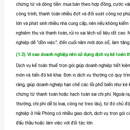
chứng từ và dòng tiền: mua bán theo hợp đồng, cước vận ch
công trình, thanh toán nhiều đợt và đối soát công nợ p
lớn và phát sinh nhiều nhà cung cấp, nên nếu không kiểm 
nghiệm thu và thanh toán, rủi ro sai lệch số liệu rất cao.
nghiệp dễ “dồn việc”, đến cuối năm mới dọn sổ, làm tăng n
(1.3). Vì sao doanh nghiệp nên sử dụng dịch vụ kế toán t
Dịch vụ kế toán thuế trọn gói giúp doanh nghiệp tiết ki
môn và tiến độ kê khai. Đơn vị dịch vụ thường có quy trì
ràng, giúp doanh nghiệp hạn chế các lỗi phổ biến như kê k
chứng từ thanh toán hoặc hạch toán sai chi phí. Ngoài r
thường, chi phí dễ bị loại, công nợ treo lâu), từ đó chủ 
nghiệp ở Hải Phòng có nhiều giao dịch, dịch vụ trọn gói 
đấu thầu hoặc làm việc với đối tác lớn.