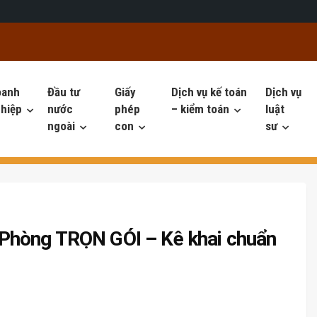
oanh
Đầu tư
Giấy
Dịch vụ kế toán
Dịch vụ
hiệp
nước
phép
– kiểm toán
luật
ngoài
con
sư
Phòng TRỌN GÓI – Kê khai chuẩn