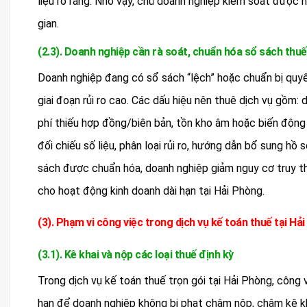
liệu rõ ràng. Nhờ vậy, chủ doanh nghiệp kiểm soát được 
gian.
(2.3). Doanh nghiệp cần rà soát, chuẩn hóa sổ sách thuế
Doanh nghiệp đang có sổ sách “lệch” hoặc chuẩn bị quyết
giai đoạn rủi ro cao. Các dấu hiệu nên thuê dịch vụ gồm:
phí thiếu hợp đồng/biên bản, tồn kho âm hoặc biến động 
đối chiếu số liệu, phân loại rủi ro, hướng dẫn bổ sung hồ
sách được chuẩn hóa, doanh nghiệp giảm nguy cơ truy thu,
cho hoạt động kinh doanh dài hạn tại Hải Phòng.
(3). Phạm vi công việc trong dịch vụ kế toán thuế tại Hả
(3.1). Kê khai và nộp các loại thuế định kỳ
Trong dịch vụ kế toán thuế trọn gói tại Hải Phòng, công 
hạn để doanh nghiệp không bị phạt chậm nộp, chậm kê kha