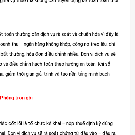
nghĩa vụ thuế mà không cần tuyển dụng kế toán toàn thời
 toán thường cần dịch vụ rà soát và chuẩn hóa vì đây là
 doanh thu – ngân hàng không khớp, công nợ treo lâu, chi
bất thường, hóa đơn điều chỉnh nhiều. Đơn vị dịch vụ sẽ
 sơ và điều chỉnh hạch toán theo hướng an toàn. Khi sổ
 giảm thời gian giải trình và tạo nền tảng minh bạch
i Phòng trọn gói
việc cốt lõi là tổ chức kê khai – nộp thuế định kỳ đúng
i. Đơn vị dịch vụ sẽ rà soát chứng từ đầu vào – đầu ra,