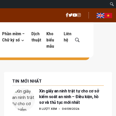
Phần mềm –
Dịch
Kho
Liên
Chữ ký số
thuật
biểu
hệ
mẫu
TIN MỚI NHẤT
Xin giấy an ninh trật tự cho cơ sở
kiểm soát an ninh – Điều kiện, hồ
sơ và thủ tục mới nhất
8 LƯỢT XEM
04/08/2026