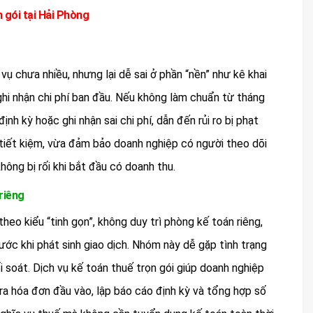
n gói tại Hải Phòng
ụ chưa nhiều, nhưng lại dễ sai ở phần “nền” như kê khai
ghi nhận chi phí ban đầu. Nếu không làm chuẩn từ tháng
nh kỳ hoặc ghi nhận sai chi phí, dẫn đến rủi ro bị phạt
a tiết kiệm, vừa đảm bảo doanh nghiệp có người theo dõi
hông bị rối khi bắt đầu có doanh thu.
riêng
eo kiểu “tinh gọn”, không duy trì phòng kế toán riêng,
rước khi phát sinh giao dịch. Nhóm này dễ gặp tình trạng
i soát. Dịch vụ kế toán thuế trọn gói giúp doanh nghiệp
ra hóa đơn đầu vào, lập báo cáo định kỳ và tổng hợp số