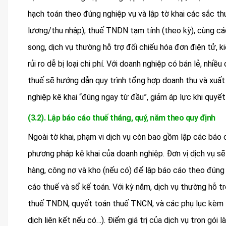
hạch toán theo đúng nghiệp vụ và lập tờ khai các sắc th
lương/thu nhập), thuế TNDN tạm tính (theo kỳ), cùng cá
song, dịch vụ thường hỗ trợ đối chiếu hóa đơn điện tử, 
rủi ro dễ bị loại chi phí. Với doanh nghiệp có bán lẻ, nhi
thuế sẽ hướng dẫn quy trình tổng hợp doanh thu và xuất
nghiệp kê khai “đúng ngay từ đầu”, giảm áp lực khi quyết
(3.2). Lập báo cáo thuế tháng, quý, năm theo quy định
Ngoài tờ khai, phạm vi dịch vụ còn bao gồm lập các báo
phương pháp kê khai của doanh nghiệp. Đơn vị dịch vụ sẽ
hàng, công nợ và kho (nếu có) để lập báo cáo theo đúng 
cáo thuế và sổ kế toán. Với kỳ năm, dịch vụ thường hỗ t
thuế TNDN, quyết toán thuế TNCN, và các phụ lục kèm t
dịch liên kết nếu có…). Điểm giá trị của dịch vụ trọn gói 