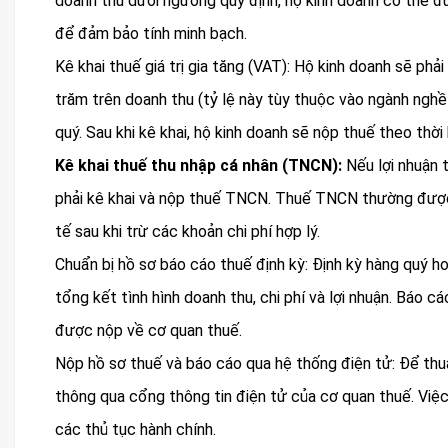
doanh thu dưới ngưỡng quy định, hộ kinh doanh có thể đư
để đảm bảo tính minh bạch.
Kê khai thuế giá trị gia tăng (VAT): Hộ kinh doanh sẽ ph
trăm trên doanh thu (tỷ lệ này tùy thuộc vào ngành nghề
quý. Sau khi kê khai, hộ kinh doanh sẽ nộp thuế theo thời
Kê khai thuế thu nhập cá nhân (TNCN):
Nếu lợi nhuận 
phải kê khai và nộp thuế TNCN. Thuế TNCN thường được 
tế sau khi trừ các khoản chi phí hợp lý.
Chuẩn bị hồ sơ báo cáo thuế định kỳ: Định kỳ hàng quý h
tổng kết tình hình doanh thu, chi phí và lợi nhuận. Báo c
được nộp về cơ quan thuế.
Nộp hồ sơ thuế và báo cáo qua hệ thống điện tử: Để thuậ
thông qua cổng thông tin điện tử của cơ quan thuế. Việc 
các thủ tục hành chính.