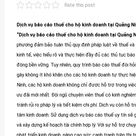
Rate this post
Dịch vụ báo cáo thuế cho hộ kinh doanh tại Quảng N
“Dịch vụ báo cáo thuế cho hộ kinh doanh tại Quảng 
phương đảm bảo tuân thủ quy định pháp luật về thuế và tố
kinh tế, việc hiểu rõ và thực hiện đầy đủ các thủ tục bá
động bền vững. Tuy nhiên, quy trình báo cáo thuế đòi hỏi
gây không ít khó khăn cho các hộ kinh doanh tự thực hiệ
Ninh, các hộ kinh doanh không chỉ được hỗ trợ trong việ
ưu đãi mới nhất. Đội ngũ chuyên viên thuế có kinh nghiệ
tránh rủi ro pháp lý và tiết kiệm chi phí. Dịch vụ còn hỗ t
tâm kinh doanh. Sử dụng dịch vụ báo cáo thuế uy tín sẽ g
và xây dựng kế hoạch tài chính hợp lý. Với sự hỗ trợ chu
phát triển kinh doanh, nâng cao sức cạnh tranh trên thị 