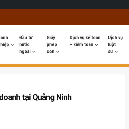
oanh
Đầu tư
Giấy
Dịch vụ kế toán
Dịch vụ
hiệp
nước
phép
– kiểm toán
luật
ngoài
con
sư
 doanh tại Quảng Ninh