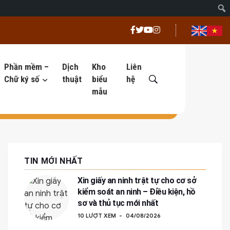
Phần mềm –
Dịch
Kho
Liên
Chữ ký số
thuật
biểu
hệ
mẫu
TIN MỚI NHẤT
Xin giấy an ninh trật tự cho cơ sở
kiểm soát an ninh – Điều kiện, hồ
sơ và thủ tục mới nhất
10 LƯỢT XEM
04/08/2026