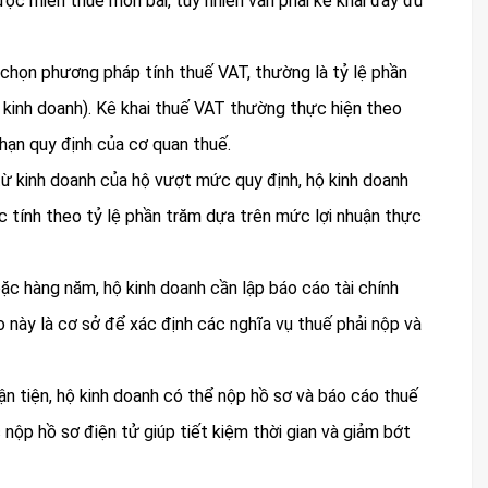
ợc miễn thuế môn bài, tuy nhiên vẫn phải kê khai đầy đủ
ải chọn phương pháp tính thuế VAT, thường là tỷ lệ phần
 kinh doanh). Kê khai thuế VAT thường thực hiện theo
 hạn quy định của cơ quan thuế.
từ kinh doanh của hộ vượt mức quy định, hộ kinh doanh
tính theo tỷ lệ phần trăm dựa trên mức lợi nhuận thực
oặc hàng năm, hộ kinh doanh cần lập báo cáo tài chính
áo này là cơ sở để xác định các nghĩa vụ thuế phải nộp và
n tiện, hộ kinh doanh có thể nộp hồ sơ và báo cáo thuế
nộp hồ sơ điện tử giúp tiết kiệm thời gian và giảm bớt