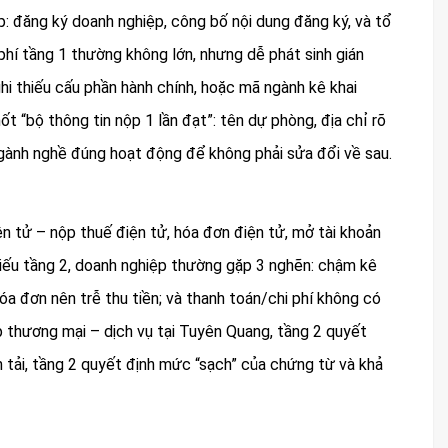
: đăng ký doanh nghiệp, công bố nội dung đăng ký, và tổ
phí tầng 1 thường không lớn, nhưng dễ phát sinh gián
ghi thiếu cấu phần hành chính, hoặc mã ngành kê khai
t “bộ thông tin nộp 1 lần đạt”: tên dự phòng, địa chỉ rõ
gành nghề đúng hoạt động để không phải sửa đổi về sau.
iện tử – nộp thuế điện tử, hóa đơn điện tử, mở tài khoản
hiếu tầng 2, doanh nghiệp thường gặp 3 nghẽn: chậm kê
 hóa đơn nên trễ thu tiền; và thanh toán/chi phí không có
 thương mại – dịch vụ tại Tuyên Quang, tầng 2 quyết
 tải, tầng 2 quyết định mức “sạch” của chứng từ và khả