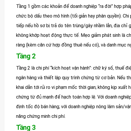
Tầng 1 gồm các khoản để doanh nghiệp “ra đời” hợp pháp
chức bộ dấu theo mô hình (tối giản hay phân quyền). Chi 
tiếp nếu hồ sơ bị trả do tên trùng/gây nhầm lẫn, địa chỉ 
không khớp hoạt động thực tế. Mẹo giảm phát sinh là chố
ràng (kèm căn cứ hợp đồng thuê nếu có), và danh mục n
Tầng 2
Tầng 2 là chi phí “kích hoạt vận hành”: chữ ký số, thuế đ
ngân hàng và thiết lập quy trình chứng từ cơ bản. Nếu t
khai dẫn tới rủi ro vi phạm mốc thời gian; không kịp xuất
chứng từ đủ mạnh để hạch toán hợp lệ. Với doanh nghiệp
định tốc độ bán hàng; với doanh nghiệp nông lâm sản/vận
năng chứng minh chi phí.
Tầng 3