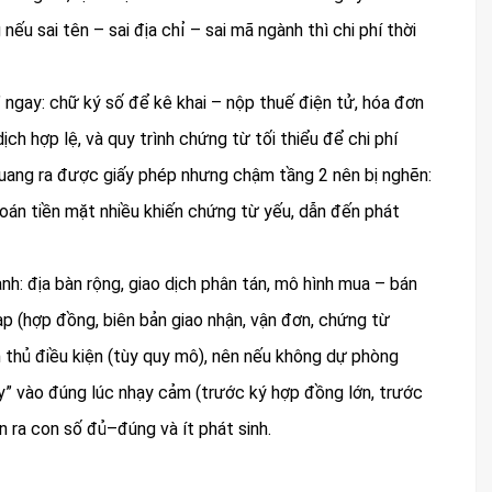
ếu sai tên – sai địa chỉ – sai mã ngành thì chi phí thời
 ngay: chữ ký số để kê khai – nộp thuế điện tử, hóa đơn
ch hợp lệ, và quy trình chứng từ tối thiểu để chi phí
Quang ra được giấy phép nhưng chậm tầng 2 nên bị nghẽn:
toán tiền mặt nhiều khiến chứng từ yếu, dẫn đến phát
nh: địa bàn rộng, giao dịch phân tán, mô hình mua – bán
p (hợp đồng, biên bản giao nhận, vận đơn, chứng từ
thủ điều kiện (tùy quy mô), nên nếu không dự phòng
ảy” vào đúng lúc nhạy cảm (trước ký hợp đồng lớn, trước
n ra con số đủ–đúng và ít phát sinh.