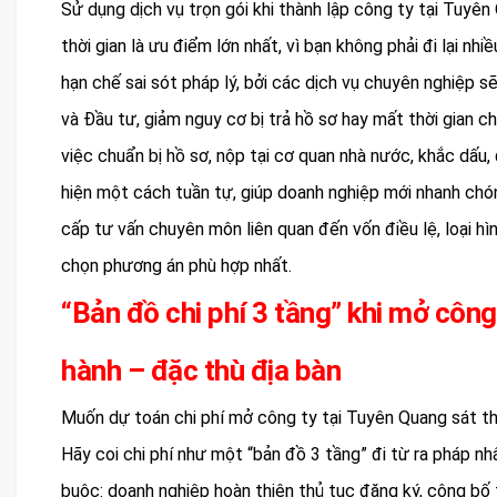
Sử dụng dịch vụ trọn gói khi thành lập công ty tại Tuyên Q
thời gian là ưu điểm lớn nhất, vì bạn không phải đi lại nh
hạn chế sai sót pháp lý, bởi các dịch vụ chuyên nghiệp 
và Đầu tư, giảm nguy cơ bị trả hồ sơ hay mất thời gian ch
việc chuẩn bị hồ sơ, nộp tại cơ quan nhà nước, khắc dấu
hiện một cách tuần tự, giúp doanh nghiệp mới nhanh chón
cấp tư vấn chuyên môn liên quan đến vốn điều lệ, loại hìn
chọn phương án phù hợp nhất.
“Bản đồ chi phí 3 tầng” khi mở công
hành – đặc thù địa bàn
Muốn dự toán chi phí mở công ty tại Tuyên Quang sát th
Hãy coi chi phí như một “bản đồ 3 tầng” đi từ ra pháp nhâ
buộc: doanh nghiệp hoàn thiện thủ tục đăng ký, công bố 