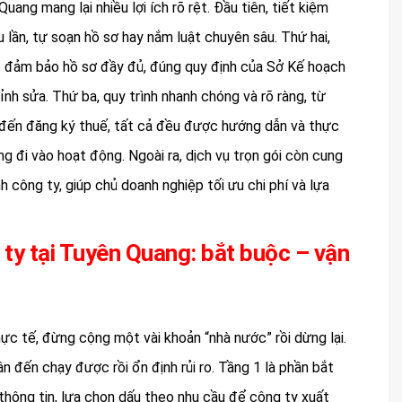
uang mang lại nhiều lợi ích rõ rệt. Đầu tiên, tiết kiệm
iều lần, tự soạn hồ sơ hay nắm luật chuyên sâu. Thứ hai,
sẽ đảm bảo hồ sơ đầy đủ, đúng quy định của Sở Kế hoạch
ỉnh sửa. Thứ ba, quy trình nhanh chóng và rõ ràng, từ
, đến đăng ký thuế, tất cả đều được hướng dẫn và thực
g đi vào hoạt động. Ngoài ra, dịch vụ trọn gói còn cung
h công ty, giúp chủ doanh nghiệp tối ưu chi phí và lựa
 ty tại Tuyên Quang: bắt buộc – vận
ực tế, đừng cộng một vài khoản “nhà nước” rồi dừng lại.
n đến chạy được rồi ổn định rủi ro. Tầng 1 là phần bắt
thông tin, lựa chọn dấu theo nhu cầu để công ty xuất