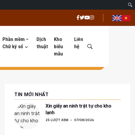
Phần mềm –
Dịch
Kho
Liên
Chữ ký số
thuật
biểu
hệ
mẫu
TIN MỚI NHẤT
Xin giấy an ninh trật tự cho kho
lạnh
25 LƯỢT XEM
07/08/2026