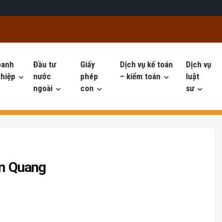
oanh
Đầu tư
Giấy
Dịch vụ kế toán
Dịch vụ
hiệp
nước
phép
– kiểm toán
luật
ngoài
con
sư
ên Quang