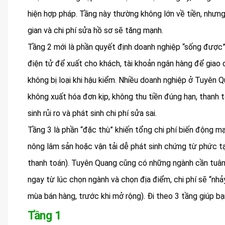
hiện hợp pháp. Tầng này thường không lớn về tiền, nhưng n
gian và chi phí sửa hồ sơ sẽ tăng mạnh.
Tầng 2 mới là phần quyết định doanh nghiệp “sống được”
điện tử để xuất cho khách, tài khoản ngân hàng để giao dị
không bị loại khi hậu kiểm. Nhiều doanh nghiệp ở Tuyên 
không xuất hóa đơn kịp, không thu tiền đúng hạn, thanh 
sinh rủi ro và phát sinh chi phí sửa sai.
Tầng 3 là phần “đặc thù” khiến tổng chi phí biến động mạ
nông lâm sản hoặc vận tải dễ phát sinh chứng từ phức tạ
thanh toán). Tuyên Quang cũng có những ngành cần tuân 
ngay từ lúc chọn ngành và chọn địa điểm, chi phí sẽ “nh
mùa bán hàng, trước khi mở rộng). Đi theo 3 tầng giúp bạ
Tầng 1