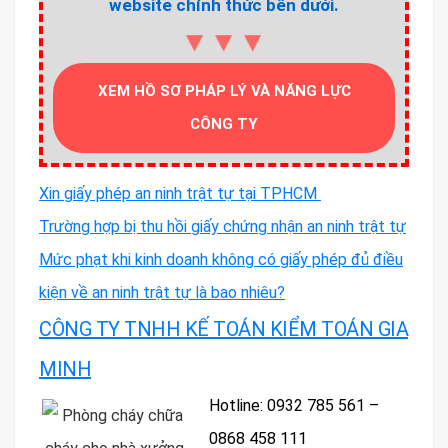
website chính thức bên dưới.
▼▼▼
XEM HỒ SƠ PHÁP LÝ VÀ NĂNG LỰC
CÔNG TY
Xin giấy phép an ninh trật tự tại TPHCM
Trường hợp bị thu hồi giấy chứng nhận an ninh trật tự
Mức phạt khi kinh doanh không có giấy phép đủ điều
kiện về an ninh trật tự là bao nhiêu?
CÔNG TY TNHH KẾ TOÁN KIỂM TOÁN GIA
MINH
Hotline: 0932 785 561 –
0868 458 111