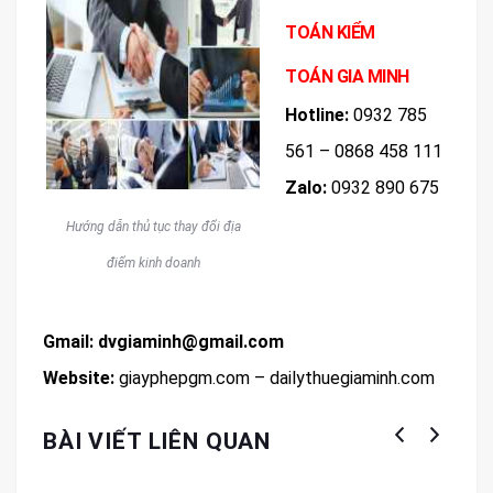
TOÁN KIỂM
TOÁN GIA MINH
Hotline:
0932 785
561 – 0868 458 111
Zalo:
0932 890 675
Hướng dẫn thủ tục thay đổi địa
điểm kinh doanh
Gmail: dvgiaminh@gmail.com
Website:
giayphepgm.com – dailythuegiaminh.com
BÀI VIẾT LIÊN QUAN