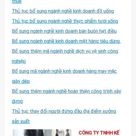
thuế
Thủ tục bổ sung ngành nghề kinh doanh đồ uống
Thủ tục bổ sung ngành nghề thực phẩm tươi sống
Bổ sung ngành nghề kinh doanh bán buôn hạt điều
Bổ sung ngành nghề kinh doanh mặt hàng tiêu dùng.
Bổ sung thêm mã ngành nghề dịch vụ vệ sinh công
nghiệp
Bổ sung mã ngành nghề kinh doanh hàng may mặc
giày dép
Bổ sung thêm ngành nghề hoàn thiện công trình xây
dựng
Thủ tục thay đổi người đứng đầu địa điểm xưởng
sản xuất
CÔNG TY TNHH KẾ