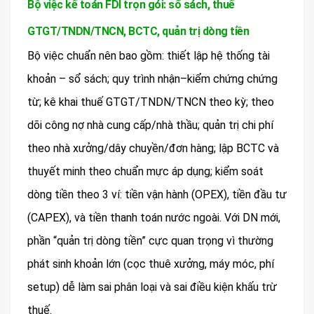
Bộ việc kế toán FDI trọn gói: sổ sách, thuế
GTGT/TNDN/TNCN, BCTC, quản trị dòng tiền
Bộ việc chuẩn nên bao gồm: thiết lập hệ thống tài
khoản – sổ sách; quy trình nhận–kiểm chứng chứng
từ; kê khai thuế GTGT/TNDN/TNCN theo kỳ; theo
dõi công nợ nhà cung cấp/nhà thầu; quản trị chi phí
theo nhà xưởng/dây chuyền/đơn hàng; lập BCTC và
thuyết minh theo chuẩn mực áp dụng; kiểm soát
dòng tiền theo 3 ví: tiền vận hành (OPEX), tiền đầu tư
(CAPEX), và tiền thanh toán nước ngoài. Với DN mới,
phần “quản trị dòng tiền” cực quan trọng vì thường
phát sinh khoản lớn (cọc thuê xưởng, máy móc, phí
setup) dễ làm sai phân loại và sai điều kiện khấu trừ
thuế.