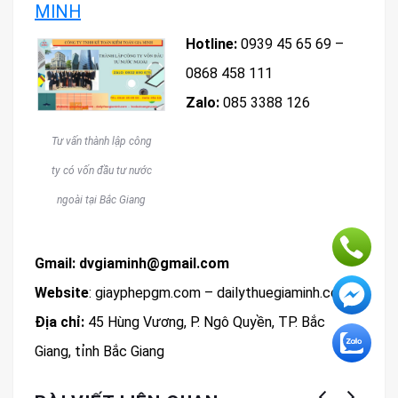
MINH
Hotline:
0939 45 65 69 –
0868 458 111
Zalo:
085 3388 126
Tư vấn thành lập công
ty có vốn đầu tư nước
ngoài tại Bắc Giang
Gmail:
dvgiaminh@gmail.com
Website
: giayphepgm.com – dailythuegiaminh.com
Địa chỉ:
45 Hùng Vương, P. Ngô Quyền, TP. Bắc
Giang, tỉnh Bắc Giang