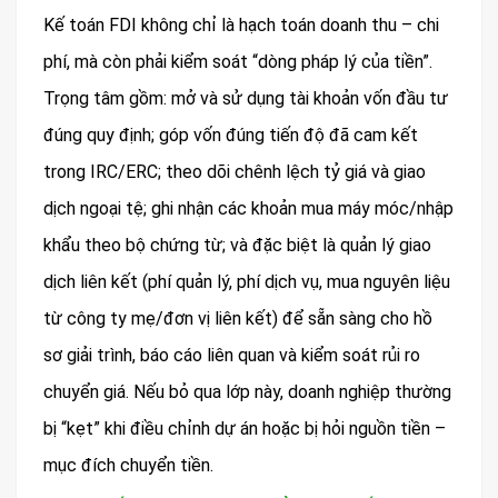
Kế toán FDI không chỉ là hạch toán doanh thu – chi
phí, mà còn phải kiểm soát “dòng pháp lý của tiền”.
Trọng tâm gồm: mở và sử dụng tài khoản vốn đầu tư
đúng quy định; góp vốn đúng tiến độ đã cam kết
trong IRC/ERC; theo dõi chênh lệch tỷ giá và giao
dịch ngoại tệ; ghi nhận các khoản mua máy móc/nhập
khẩu theo bộ chứng từ; và đặc biệt là quản lý giao
dịch liên kết (phí quản lý, phí dịch vụ, mua nguyên liệu
từ công ty mẹ/đơn vị liên kết) để sẵn sàng cho hồ
sơ giải trình, báo cáo liên quan và kiểm soát rủi ro
chuyển giá. Nếu bỏ qua lớp này, doanh nghiệp thường
bị “kẹt” khi điều chỉnh dự án hoặc bị hỏi nguồn tiền –
mục đích chuyển tiền.