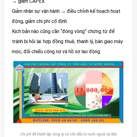
→ giảm CAPEX.
Giảm nhân sự vận hành → điều chỉnh kế hoạch hoạt
động, giảm chi phí cố định.
Kịch bản nào cũng cần “đóng vòng” chứng từ để
tránh bị hỏi lại: hợp đồng thuê, thanh lý, bàn giao máy
móc, đối chiếu công nợ và hồ sơ lao động.
Chi phí để thành lập công ty có vốn đầu tư nước ngoài tại Bắc