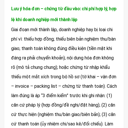
Lưu ý hóa đơn – chứng từ đầu vào: chi phí hợp lý, hợp
lệ khi doanh nghiệp mới thành lập
Giai đoạn mới thành lập, doanh nghiệp hay bị loại chi
phí vì: thiếu hợp đồng; thiếu biên bản nghiệm thu/bàn
giao; thanh toán không đúng điều kiện (tiền mặt khi
đáng ra phải chuyển khoản); nội dung hóa đơn không
rõ (mô tả chung chung); hoặc chứng từ nhập khẩu
thiếu một mắt xích trong bộ hồ sơ (tờ khai – vận đơn
– invoice – packing list – chứng từ thanh toán). Cách
làm đúng là áp “3 điểm kiểm” trước khi ghi nhận: (1)
căn cứ pháp lý (hợp đồng/đề nghị/đặt hàng); (2) căn
cứ thực hiện (nghiệm thu/bàn giao/biên bản); (3) căn
cứ thanh toán (ủy nhiệm chi/sao kê/đối chiếu). Làm