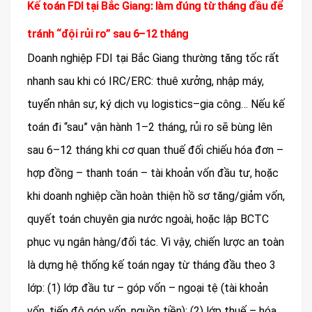
Kế toán FDI tại Bắc Giang: làm đúng từ tháng đầu để
tránh “đội rủi ro” sau 6–12 tháng
Doanh nghiệp FDI tại Bắc Giang thường tăng tốc rất
nhanh sau khi có IRC/ERC: thuê xưởng, nhập máy,
tuyển nhân sự, ký dịch vụ logistics–gia công… Nếu kế
toán đi “sau” vận hành 1–2 tháng, rủi ro sẽ bùng lên
sau 6–12 tháng khi cơ quan thuế đối chiếu hóa đơn –
hợp đồng – thanh toán – tài khoản vốn đầu tư, hoặc
khi doanh nghiệp cần hoàn thiện hồ sơ tăng/giảm vốn,
quyết toán chuyên gia nước ngoài, hoặc lập BCTC
phục vụ ngân hàng/đối tác. Vì vậy, chiến lược an toàn
là dựng hệ thống kế toán ngay từ tháng đầu theo 3
lớp: (1) lớp đầu tư – góp vốn – ngoại tệ (tài khoản
vốn, tiến độ góp vốn, nguồn tiền); (2) lớp thuế – hóa