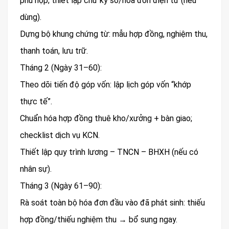
phù hợp; thiết lập chữ ký số/hóa đơn điện tử (nếu
dùng).
Dựng bộ khung chứng từ: mẫu hợp đồng, nghiệm thu,
thanh toán, lưu trữ.
Tháng 2 (Ngày 31–60):
Theo dõi tiến độ góp vốn: lập lịch góp vốn “khớp
thực tế”.
Chuẩn hóa hợp đồng thuê kho/xưởng + bàn giao;
checklist dịch vụ KCN.
Thiết lập quy trình lương – TNCN – BHXH (nếu có
nhân sự).
Tháng 3 (Ngày 61–90):
Rà soát toàn bộ hóa đơn đầu vào đã phát sinh: thiếu
hợp đồng/thiếu nghiệm thu → bổ sung ngay.